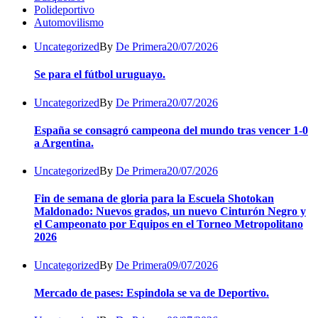
Polideportivo
Automovilismo
Uncategorized
By
De Primera
20/07/2026
Se para el fútbol uruguayo.
Uncategorized
By
De Primera
20/07/2026
España se consagró campeona del mundo tras vencer 1-0
a Argentina.
Uncategorized
By
De Primera
20/07/2026
Fin de semana de gloria para la Escuela Shotokan
Maldonado: Nuevos grados, un nuevo Cinturón Negro y
el Campeonato por Equipos en el Torneo Metropolitano
2026
Uncategorized
By
De Primera
09/07/2026
Mercado de pases: Espindola se va de Deportivo.