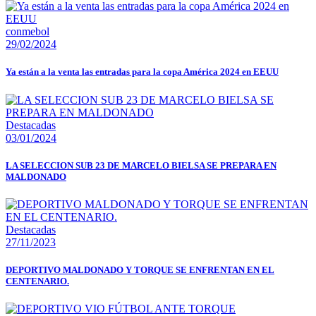
conmebol
29/02/2024
Ya están a la venta las entradas para la copa América 2024 en EEUU
Destacadas
03/01/2024
LA SELECCION SUB 23 DE MARCELO BIELSA SE PREPARA EN
MALDONADO
Destacadas
27/11/2023
DEPORTIVO MALDONADO Y TORQUE SE ENFRENTAN EN EL
CENTENARIO.