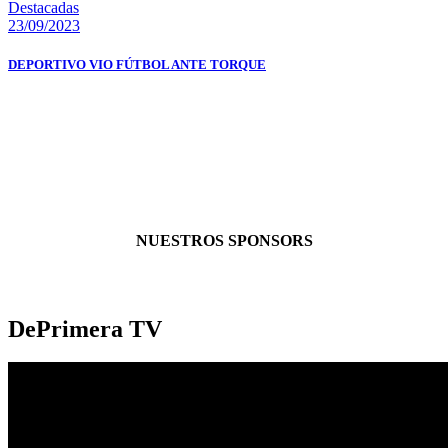
Destacadas
23/09/2023
DEPORTIVO VIO FÚTBOL ANTE TORQUE
NUESTROS SPONSORS
DePrimera TV