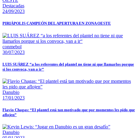
Destacadas
24/09/2023
PIRIÁPOLIS CAMPEÓN DEL APERTURA EN ZONA OESTE
conmebol
30/07/2023
LUIS SUÁREZ “a los referentes del plantel no tiene ni que llamarlos porque
si los convoca, van a ir“
Danubio
17/01/2023
Flavio Chagas: “El plantel está tan motivado que por momentos les pido que
aflojen”
Danubio
05/01/2023