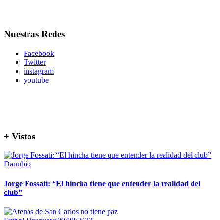
Nuestras Redes
Facebook
Twitter
instagram
youtube
+ Vistos
Danubio
Jorge Fossati: “El hincha tiene que entender la realidad del
club”