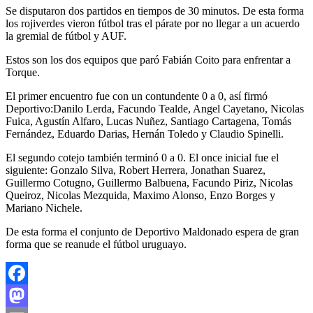
Se disputaron dos partidos en tiempos de 30 minutos. De esta forma
los rojiverdes vieron fútbol tras el párate por no llegar a un acuerdo
la gremial de fútbol y AUF.
Estos son los dos equipos que paró Fabián Coito para enfrentar a
Torque.
El primer encuentro fue con un contundente 0 a 0, así firmó
Deportivo:Danilo Lerda, Facundo Tealde, Angel Cayetano, Nicolas
Fuica, Agustín Alfaro, Lucas Nuñez, Santiago Cartagena, Tomás
Fernández, Eduardo Darias, Hernán Toledo y Claudio Spinelli.
El segundo cotejo también terminó 0 a 0. El once inicial fue el
siguiente: Gonzalo Silva, Robert Herrera, Jonathan Suarez,
Guillermo Cotugno, Guillermo Balbuena, Facundo Piriz, Nicolas
Queiroz, Nicolas Mezquida, Maximo Alonso, Enzo Borges y
Mariano Nichele.
De esta forma el conjunto de Deportivo Maldonado espera de gran
forma que se reanude el fútbol uruguayo.
Facebook