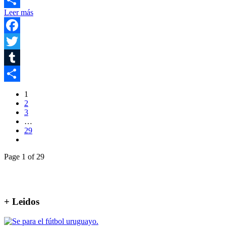
Leer más
Compartir
Facebook
Twitter
Tumblr
Compartir
1
2
3
…
29
Page 1 of 29
+ Leidos