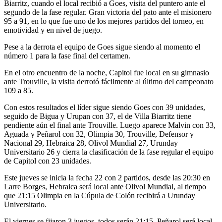
Biarritz, cuando el local recibió a Goes, visita del puntero ante el
segundo de la fase regular. Gran victoria del pato ante el misionero
95 a 91, en lo que fue uno de los mejores partidos del torneo, en
emotividad y en nivel de juego.
Pese a la derrota el equipo de Goes sigue siendo al momento el
número 1 para la fase final del certamen.
En el otro encuentro de la noche, Capitol fue local en su gimnasio
ante Trouville, la visita derrotó fácilmente al último del campeonato
109 a 85.
Con estos resultados el líder sigue siendo Goes con 39 unidades,
seguido de Bigua y Urupan con 37, el de Villa Biarritz tiene
pendiente aún el final ante Trouville. Luego aparece Malvin con 33,
Aguada y Peñarol con 32, Olimpia 30, Trouville, Defensor y
Nacional 29, Hebraica 28, Olivol Mundial 27, Urunday
Universitario 26 y cierra la clasificación de la fase regular el equipo
de Capitol con 23 unidades.
Este jueves se inicia la fecha 22 con 2 partidos, desde las 20:30 en
Larre Borges, Hebraica será local ante Olivol Mundial, al tiempo
que 21:15 Olimpia en la Cúpula de Colón recibirá a Urunday
Universitario.
El viernes se fijaron 3 juegos, todos serán 21:15, Peñarol será local