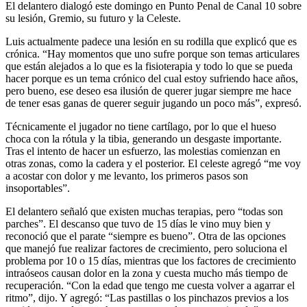
El delantero dialogó este domingo en Punto Penal de Canal 10 sobre
su lesión, Gremio, su futuro y la Celeste.
Luis actualmente padece una lesión en su rodilla que explicó que es
crónica. “Hay momentos que uno sufre porque son temas articulares
que están alejados a lo que es la fisioterapia y todo lo que se pueda
hacer porque es un tema crónico del cual estoy sufriendo hace años,
pero bueno, ese deseo esa ilusión de querer jugar siempre me hace
de tener esas ganas de querer seguir jugando un poco más”, expresó.
Técnicamente el jugador no tiene cartílago, por lo que el hueso
choca con la rótula y la tibia, generando un desgaste importante.
Tras el intento de hacer un esfuerzo, las molestias comienzan en
otras zonas, como la cadera y el posterior. El celeste agregó “me voy
a acostar con dolor y me levanto, los primeros pasos son
insoportables”.
El delantero señaló que existen muchas terapias, pero “todas son
parches”. El descanso que tuvo de 15 días le vino muy bien y
reconoció que el parate “siempre es bueno”. Otra de las opciones
que manejó fue realizar factores de crecimiento, pero soluciona el
problema por 10 o 15 días, mientras que los factores de crecimiento
intraóseos causan dolor en la zona y cuesta mucho más tiempo de
recuperación. “Con la edad que tengo me cuesta volver a agarrar el
ritmo”, dijo. Y agregó: “Las pastillas o los pinchazos previos a los