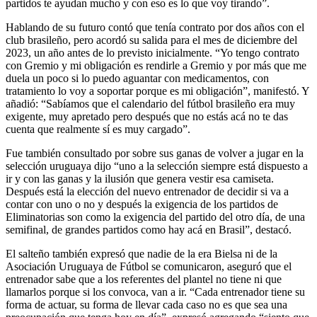
partidos te ayudan mucho y con eso es lo que voy tirando”.
Hablando de su futuro contó que tenía contrato por dos años con el
club brasileño, pero acordó su salida para el mes de diciembre del
2023, un año antes de lo previsto inicialmente. “Yo tengo contrato
con Gremio y mi obligación es rendirle a Gremio y por más que me
duela un poco si lo puedo aguantar con medicamentos, con
tratamiento lo voy a soportar porque es mi obligación”, manifestó. Y
añadió: “Sabíamos que el calendario del fútbol brasileño era muy
exigente, muy apretado pero después que no estás acá no te das
cuenta que realmente sí es muy cargado”.
Fue también consultado por sobre sus ganas de volver a jugar en la
selección uruguaya dijo “uno a la selección siempre está dispuesto a
ir y con las ganas y la ilusión que genera vestir esa camiseta.
Después está la elección del nuevo entrenador de decidir si va a
contar con uno o no y después la exigencia de los partidos de
Eliminatorias son como la exigencia del partido del otro día, de una
semifinal, de grandes partidos como hay acá en Brasil”, destacó.
El salteño también expresó que nadie de la era Bielsa ni de la
Asociación Uruguaya de Fútbol se comunicaron, aseguró que el
entrenador sabe que a los referentes del plantel no tiene ni que
llamarlos porque si los convoca, van a ir. “Cada entrenador tiene su
forma de actuar, su forma de llevar cada caso no es que sea una