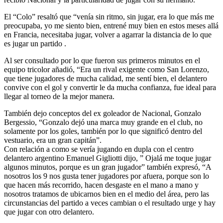
El “Colo” resaltó que “venía sin ritmo, sin jugar, era lo que más me
preocupaba, yo me siento bien, entrené muy bien en estos meses allá
en Francia, necesitaba jugar, volver a agarrar la distancia de lo que
es jugar un partido .
Al ser consultado por lo que fueron sus primeros minutos en el
equipo tricolor añadió, “Era un rival exigente como San Lorenzo,
que tiene jugadores de mucha calidad, me sentí bien, el delantero
convive con el gol y convertir le da mucha confianza, fue ideal para
llegar al torneo de la mejor manera.
También dejo conceptos del ex goleador de Nacional, Gonzalo
Bergessio, “Gonzalo dejó una marca muy grande en el club, no
solamente por los goles, también por lo que significó dentro del
vestuario, era un gran capitán”.
Con relación a como se vería jugando en dupla con el centro
delantero argentino Emanuel Gigliotti dijo, ” Ojalá me toque jugar
algunos minutos, porque es un gran jugador” también expresó, “A
nosotros los 9 nos gusta tener jugadores por afuera, porque son lo
que hacen más recorrido, hacen desgaste en el mano a mano y
nosotros tratamos de ubicarnos bien en el medio del área, pero las
circunstancias del partido a veces cambian o el resultado urge y hay
que jugar con otro delantero.