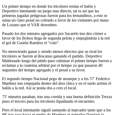
Un primer tiempo en donde los tricolores tenían el balón y
Deportivo intentando un juego mas directo, tal es así que las
primeras jugadas peligrosas fueron para los fernandinos, a esto se
suma un claro penal no cobrado a favor de los visitantes por mano
de Lozano que el VAR desestimo.
Pasado los dos minutos agregados por Sacarelo tras dos córner a
favor de los Bolsos llega de segunda pelota y empujándola a la red
el gol de Gastón Ramírez el “colo”.
No mereciendo ganar y siendo menos directos que su rival los
tricolores se fueron al descanso ganando el partido. Deportivo
Maldonado luego del pitido para culminar el primer tiempo fueron a
reclamar a la cuaterna arbitral por el tiempo ya que pasaron 40
segundos del tiempo agregado y el penal a su favor.
El segundo tiempo Nacional pego de arranque y a los 57′ Federico
Martínez tras empujarla dentro del área chica y en el suelo arrimo el
balón a la red. Así se ponía dos a cero el local.
75′ minutos pasaban, tras una corrida y una buena definición Trezza
puso el tercero para los tricolores liquidando el encuentro.
Pero el local intentando siguió sumando al marcador tanto que a los
88′ tras taco hacia el medio de Martínez el goleador Damiani la