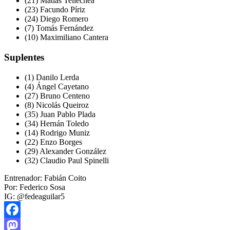
(21) Matías Tellechea
(23) Facundo Píriz
(24) Diego Romero
(7) Tomás Fernández
(10) Maximiliano Cantera
Suplentes
(1) Danilo Lerda
(4) Ángel Cayetano
(27) Bruno Centeno
(8) Nicolás Queiroz
(35) Juan Pablo Plada
(34) Hernán Toledo
(14) Rodrigo Muniz
(22) Enzo Borges
(29) Alexander González
(32) Claudio Paul Spinelli
Entrenador: Fabián Coito
Por: Federico Sosa
IG: @fedeaguilar5
Facebook