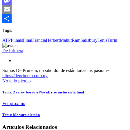
Mastodon
Email
Compartir
Tags:
ATPFiinals
Final
Francia
Herbert
Mahut
Ram
Salisbury
Tenis
Turin
De Primera
Somos De Primera, un sitio donde están todas tus pasiones.
https://deprimera.com.uy
No te lo pierdas
Tenis: Zverev borró a Novak y se metió en la final
Ver proximo
Tenis: Maestro alemán
Artículos Relacionados