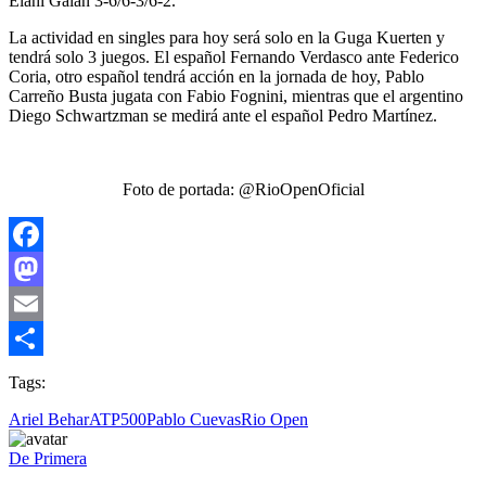
Elahi Galan 3-6/6-3/6-2.
La actividad en singles para hoy será solo en la Guga Kuerten y
tendrá solo 3 juegos. El español Fernando Verdasco ante Federico
Coria, otro español tendrá acción en la jornada de hoy, Pablo
Carreño Busta jugata con Fabio Fognini, mientras que el argentino
Diego Schwartzman se medirá ante el español Pedro Martínez.
Foto de portada: @RioOpenOficial
Facebook
Mastodon
Email
Compartir
Tags:
Ariel Behar
ATP500
Pablo Cuevas
Rio Open
De Primera