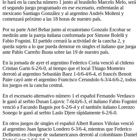
lo hará en la cancha número 1 junto al brasileño Marcelo Melo, será
el segundo juego programado en ese escenario, enfrentarán al
mexicano Santiago González y al argentino Andrés Molteni y
comenzará próximo a las 18 horas de nuestro país.
Por su parte Ariel Behar junto al ecuatoriano Gonzalo Escobar se
medirán ante la pareja italiana conformada por Simone Bolelli y
Fabio Fognini. El partido cerrará la actividad de la cancha 2, y
queda sujeto a lo que pueda demorar en singles el italiano que juega
ante Pablo Carreño Busta sobre las 19 de nuestro país.
En la jornada de ayer el argentino Federico Coria venció al chileno
Cristian Garin 6-2/6-0, al tiempo que el local Thiago Monteiro
derrotó al argentino Sebastián Baez 1-6/6-4/6-4, el francés Benoit
Paire cayó ante el argentino Francisco Cerundolo 6-3/4-6/6-2, todos
los juegos en la cancha central.
En el escenario alternativo número 1 el español Fernando Verdasco
le ganó al serbio Dusan Lajovic 7-6(4)/6-3, el italiano Fabio Fognini
venció a Facundo Bagnis por 6-2/6-4 y el también italiano Lorenzo
Sonego le ganó al serbio Laslo Djere rápidamente 6-2/6-0.
En otros juegos de singles el español Albert Ramos Viñolas venció
al argentino Juan Ignacio Londero 6-3/6-4, mientras que Federico
Delbonis en choque de sudamericanos derrotó al colombiano Daniel