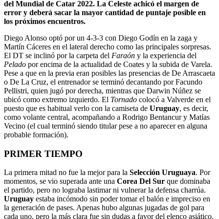
del Mundial de Catar 2022. La Celeste achicó el margen de
error y deberá sacar la mayor cantidad de puntaje posible en
los próximos encuentros.
Diego Alonso optó por un 4-3-3 con Diego Godín en la zaga y
Martín Cáceres en el lateral derecho como las principales sorpresas.
El DT se inclinó por la carpeta del
Faraón
y la experiencia del
Pelado
por encima de la actualidad de Coates y la subida de Varela.
Pese a que en la previa eran posibles las presencias de De Arrascaeta
o De La Cruz, el entrenador se terminó decantando por Facundo
Pellistri, quien jugó por derecha, mientras que Darwin Núñez se
ubicó como extremo izquierdo. El
Tornado
colocó a Valverde en el
puesto que es habitual verlo con la camiseta de
Uruguay
, es decir,
como volante central, acompañando a Rodrigo Bentancur y Matías
Vecino (el cual terminó siendo titular pese a no aparecer en alguna
probable formación).
PRIMER TIEMPO
La primera mitad no fue la mejor para la
Selección Uruguaya
. Por
momentos, se vio superada ante una
Corea Del Sur
que dominaba
el partido, pero no lograba lastimar ni vulnerar la defensa charrúa.
Uruguay
estaba incómodo sin poder tomar el balón e impreciso en
la generación de pases. Apenas hubo algunas jugadas de gol para
cada uno, pero la más clara fue sin dudas a favor del elenco asiático,