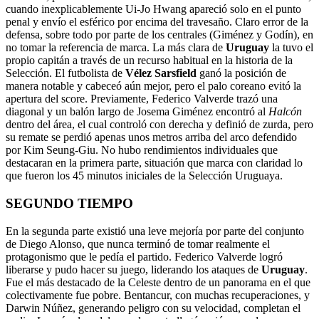
cuando inexplicablemente Ui-Jo Hwang apareció solo en el punto
penal y envío el esférico por encima del travesaño. Claro error de la
defensa, sobre todo por parte de los centrales (Giménez y Godín), en
no tomar la referencia de marca. La más clara de
Uruguay
la tuvo el
propio capitán a través de un recurso habitual en la historia de la
Selección. El futbolista de
Vélez Sarsfield
ganó la posición de
manera notable y cabeceó aún mejor, pero el palo coreano evitó la
apertura del score. Previamente, Federico Valverde trazó una
diagonal y un balón largo de Josema Giménez encontró al
Halcón
dentro del área, el cual controló con derecha y definió de zurda, pero
su remate se perdió apenas unos metros arriba del arco defendido
por Kim Seung-Giu. No hubo rendimientos individuales que
destacaran en la primera parte, situación que marca con claridad lo
que fueron los 45 minutos iniciales de la Selección Uruguaya.
SEGUNDO TIEMPO
En la segunda parte existió una leve mejoría por parte del conjunto
de Diego Alonso, que nunca terminó de tomar realmente el
protagonismo que le pedía el partido. Federico Valverde logró
liberarse y pudo hacer su juego, liderando los ataques de
Uruguay
.
Fue el más destacado de la Celeste dentro de un panorama en el que
colectivamente fue pobre. Bentancur, con muchas recuperaciones, y
Darwin Núñez, generando peligro con su velocidad, completan el