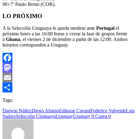
90+7′ Paulo Bento (COR).
LO PRÓXIMO
A la Selección Uruguaya le queda medirse ante
Portugal
el
próximo lunes a las 16:00 horas y cerrar la fase de grupos frente
a
Ghana
, el viernes 2 de diciembre a partir de las 12:00. Ambos
horarios corresponden a Uruguay.
Facebook
Mastodon
Email
Compartir
Tags:
Darwin Núñez
Diego Alonso
Edinson Cavani
Federico Valverde
Luis
Suárez
Selección Uruguaya
Uruguay
Uruguay 0 Corea 0