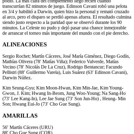
podio. La más clara del complemento llegó recién cuando
transcurrían 82 minutos de juego. Edinson Cavani robó una pelota
en 3/4 y habilitó a Darwin, quien hizo la personal y remató cruzado
al arco, pero el disparo se perdió apenas afuera. El resultado culmina
siendo justo respecto a la paridad que se observó durante los 90
minutos. La Celeste no pudo y dejó pasar una chance inmejorable
de arrancar el torneo más importante del mundo con el pie derecho.
ALINEACIONES
Sergio Rochet; Martín Cáceres, José María Giménez, Diego Godín,
Mathías Olivera (78′ Matías Viña); Federico Valverde, Matías
Vecino (78′ Nicolás De La Cruz), Rodrigo Bentancur; Facundo
Pellistri (88′ Guillermo Varela), Luis Suárez (63′ Edinson Cavani),
Darwin Núñez.
Kim Seung-Gyu; Kim Moon-Hwan, Kim Min-Jae, Kim Young-
Gwon, J. Kim; Hwang In-Beom, Jung Woo-Young; Na Sang-Ho
(73′ Lee Kang-In), Lee Jae Sung (73′ Son Jun-Ho) , Heung- Min
Son; Hwang Eui-Jo (73′ Cho Gue Sung).
AMARILLAS
56′ Martín Cáceres (URU)
88′ Cho Gue Sung (COR)