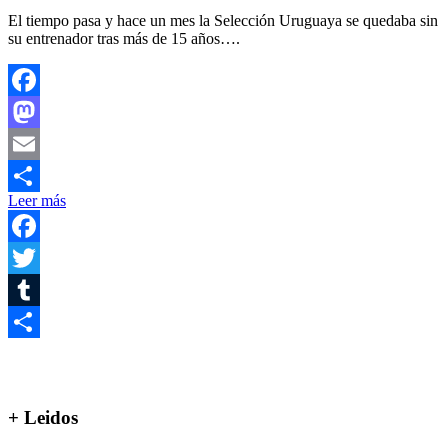
El tiempo pasa y hace un mes la Selección Uruguaya se quedaba sin
su entrenador tras más de 15 años….
Facebook
Mastodon
Email
Leer más
Compartir
Facebook
Twitter
Tumblr
Compartir
+ Leidos