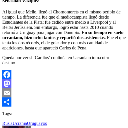
Sebastián Vázquez
Al igual que Mello, llegó al Chornomorets en el mismo periplo de
tiempo. La diferencia fue que el mediocampista llegó desde
Estudiantes de la Plata; fue cedido entre medio a Liverpool y al
Beitar Jerúsalem. Sin embargo, logró estar hasta 2010 cuando
retornó a Uruguay para jugar con Danubio.
En su tiempo en suelo
ucraniano, hizo ocho tantos y repartió dos asistencias.
Fue el que
tenía los dos récords, el de goleador y con más cantidad de
apariciones, hasta que apareció Carlos de Pena.
Queda por ver si ‘Carlitos’ continúa en Ucrania o toma otro
destino…
Facebook
Mastodon
Email
Compartir
Tags:
Rusia
Ucrania
Uruguayos