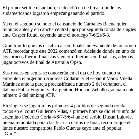
El primer set fue disputado, se decidió en tie break donde los
sudamericanos lograron empezar ganando el partido.
Ya en el segundo se notó el cansancio de Carballes Baena quien
minutos antes y en cancha central jugó por segunda ronda de singles
ante Casper Ruud, cayendo ante el noruego 7-6(2)/6-3.
Gran triunfo que los clasifica a semifinales nuevamente de un torneo
ATP, recordar que este 2022 comenzó en Adelaide donde en uno de
los torneos fueron finalistas y en otro fueron semifinalistas, además
jugar octavos de final de Australia Open.
Sus rivales en semis se conocerán en el día de hoy cuando se
enfrenten el argentino Andreas Collarini y el español Mario Vilella
Martínez ante la pareja preclasificada número 2 del certamen, el
italiano Fabio Fognini y el argentino Horacio Zeballos, actualmente
número 6 del ranking ATP.
En singles se jugaron los primeros 4 partidos de segunda ronda,
todos en el court Guillermo Vilas, a primera hora se dio el triunfo del
argentino Federico Coria 4-6/7-5/6-4 ante el serbio Dusan Lajovic,
buena remontada para clasificar a cuartos de final, recordar que el
lunes nuestro compatriota Pablo Cuevas cayó ante el popular
“Guri”.