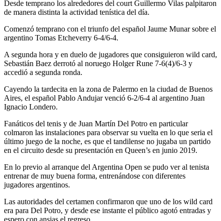
Desde temprano los alrededores del court Guillermo Vilas palpitaron
de manera distinta la actividad tenística del día.
Comenzó temprano con el triunfo del español Jaume Munar sobre el
argentino Tomas Etcheverry 6-4/6-4.
A segunda hora y en duelo de jugadores que consiguieron wild card,
Sebastián Baez derrotó al noruego Holger Rune 7-6(4)/6-3 y
accedió a segunda ronda.
Cayendo la tardecita en la zona de Palermo en la ciudad de Buenos
Aires, el español Pablo Andujar venció 6-2/6-4 al argentino Juan
Ignacio Londero.
Fanáticos del tenis y de Juan Martín Del Potro en particular
colmaron las instalaciones para observar su vuelta en lo que seria el
último juego de la noche, es que el tandilense no jugaba un partido
en el circuito desde su presentación en Queen’s en junio 2019.
En lo previo al arranque del Argentina Open se pudo ver al tenista
entrenar de muy buena forma, entrenándose con diferentes
jugadores argentinos.
Las autoridades del certamen confirmaron que uno de los wild card
era para Del Potro, y desde ese instante el público agotó entradas y
espero con ansias el regreso.