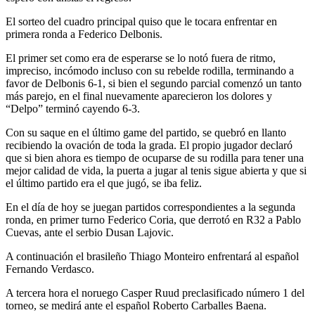
El sorteo del cuadro principal quiso que le tocara enfrentar en
primera ronda a Federico Delbonis.
El primer set como era de esperarse se lo notó fuera de ritmo,
impreciso, incómodo incluso con su rebelde rodilla, terminando a
favor de Delbonis 6-1, si bien el segundo parcial comenzó un tanto
más parejo, en el final nuevamente aparecieron los dolores y
“Delpo” terminó cayendo 6-3.
Con su saque en el último game del partido, se quebró en llanto
recibiendo la ovación de toda la grada. El propio jugador declaró
que si bien ahora es tiempo de ocuparse de su rodilla para tener una
mejor calidad de vida, la puerta a jugar al tenis sigue abierta y que si
el último partido era el que jugó, se iba feliz.
En el día de hoy se juegan partidos correspondientes a la segunda
ronda, en primer turno Federico Coria, que derrotó en R32 a Pablo
Cuevas, ante el serbio Dusan Lajovic.
A continuación el brasileño Thiago Monteiro enfrentará al español
Fernando Verdasco.
A tercera hora el noruego Casper Ruud preclasificado número 1 del
torneo, se medirá ante el español Roberto Carballes Baena.