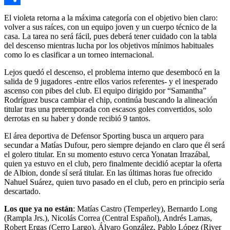
Compartir
El violeta retorna a la máxima categoría con el objetivo bien claro:
volver a sus raíces, con un equipo joven y un cuerpo técnico de la
casa. La tarea no será fácil, pues deberá tener cuidado con la tabla
del descenso mientras lucha por los objetivos mínimos habituales
como lo es clasificar a un torneo internacional.
Lejos quedó el descenso, el problema interno que desembocó en la
salida de 9 jugadores -entre ellos varios referentes- y el inesperado
ascenso con pibes del club. El equipo dirigido por “Samantha”
Rodríguez busca cambiar el chip, continúa buscando la alineación
titular tras una pretemporada con escasos goles convertidos, solo
derrotas en su haber y donde recibió 9 tantos.
El área deportiva de Defensor Sporting busca un arquero para
secundar a Matías Dufour, pero siempre dejando en claro que él será
el golero titular. En su momento estuvo cerca Yonatan Irrazábal,
quien ya estuvo en el club, pero finalmente decidió aceptar la oferta
de Albion, donde sí será titular. En las últimas horas fue ofrecido
Nahuel Suárez, quien tuvo pasado en el club, pero en principio sería
descartado.
Los que ya no están
: Matías Castro (Temperley), Bernardo Long
(Rampla Jrs.), Nicolás Correa (Central Español), Andrés Lamas,
Robert Ergas (Cerro Largo), Álvaro González, Pablo López (River