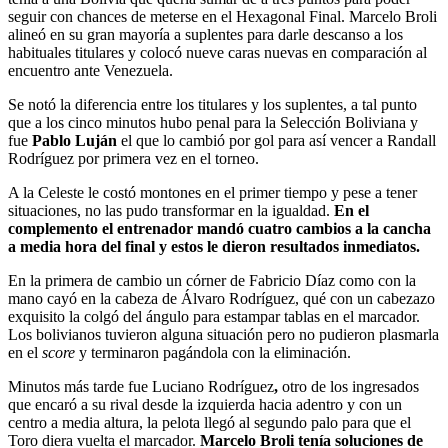
seguir con chances de meterse en el Hexagonal Final. Marcelo Broli
alineó en su gran mayoría a suplentes para darle descanso a los
habituales titulares y colocó nueve caras nuevas en comparación al
encuentro ante Venezuela.
Se notó la diferencia entre los titulares y los suplentes, a tal punto
que a los cinco minutos hubo penal para la Selección Boliviana y
fue
Pablo Luján
el que lo cambió por gol para así vencer a Randall
Rodríguez por primera vez en el torneo.
A la Celeste le costó montones en el primer tiempo y pese a tener
situaciones, no las pudo transformar en la igualdad.
En el
complemento el entrenador mandó cuatro cambios a la cancha
a media hora del final y estos le dieron resultados inmediatos.
En la primera de cambio un córner de Fabricio Díaz como con la
mano cayó en la cabeza de Álvaro Rodríguez, qué con un cabezazo
exquisito la colgó del ángulo para estampar tablas en el marcador.
Los bolivianos tuvieron alguna situación pero no pudieron plasmarla
en el
score
y terminaron pagándola con la eliminación.
Minutos más tarde fue Luciano Rodríguez
,
otro de los ingresados
que encaró a su rival desde la izquierda hacia adentro y con un
centro a media altura, la pelota llegó al segundo palo para que el
Toro diera vuelta el marcador.
Marcelo Broli tenía soluciones de