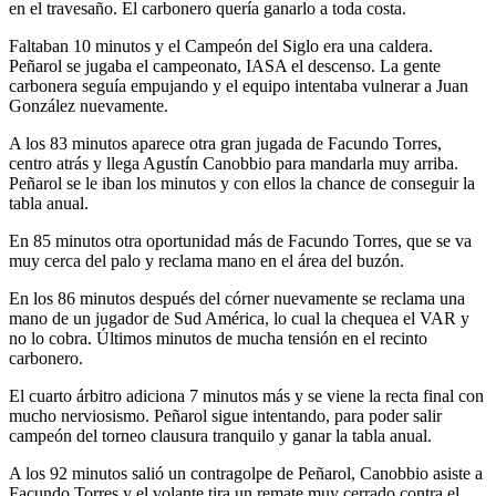
en el travesaño. El carbonero quería ganarlo a toda costa.
Faltaban 10 minutos y el Campeón del Siglo era una caldera.
Peñarol se jugaba el campeonato, IASA el descenso. La gente
carbonera seguía empujando y el equipo intentaba vulnerar a Juan
González nuevamente.
A los 83 minutos aparece otra gran jugada de Facundo Torres,
centro atrás y llega Agustín Canobbio para mandarla muy arriba.
Peñarol se le iban los minutos y con ellos la chance de conseguir la
tabla anual.
En 85 minutos otra oportunidad más de Facundo Torres, que se va
muy cerca del palo y reclama mano en el área del buzón.
En los 86 minutos después del córner nuevamente se reclama una
mano de un jugador de Sud América, lo cual la chequea el VAR y
no lo cobra. Últimos minutos de mucha tensión en el recinto
carbonero.
El cuarto árbitro adiciona 7 minutos más y se viene la recta final con
mucho nerviosismo. Peñarol sigue intentando, para poder salir
campeón del torneo clausura tranquilo y ganar la tabla anual.
A los 92 minutos salió un contragolpe de Peñarol, Canobbio asiste a
Facundo Torres y el volante tira un remate muy cerrado contra el