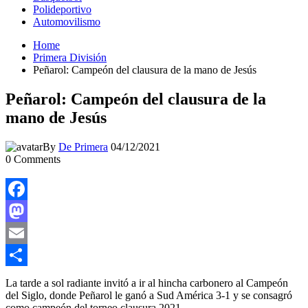
Polideportivo
Automovilismo
Home
Primera División
Peñarol: Campeón del clausura de la mano de Jesús
Peñarol: Campeón del clausura de la
mano de Jesús
By
De Primera
04/12/2021
0
Comments
Facebook
Mastodon
Email
Compartir
La tarde a sol radiante invitó a ir al hincha carbonero al Campeón
del Siglo, donde Peñarol le ganó a Sud América 3-1 y se consagró
como campeón del torneo clausura 2021.