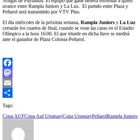
Artigas de Paysandú. El equipo que gane deberá enfrentar a quien
avance entre Rampla Juniors y La Luz. El partido entre Plaza y
Peñarol será transmitido por VTV Plus.
El día miércoles de la próxima semana,
Rampla Juniors
y
La Luz
cerrarán los cuartos de final, cuando se vean las caras en el Estadio
Olímpico a la hora 16:00. El que triunfe en dicha llave se medirá
ante el ganador de Plaza Colonia-Peñarol.
Facebook
Mastodon
Email
Compartir
Tags:
Copa AUF
Copa Auf Uruguay
Copa Uruguay
Peñarol
Rampla Juniors