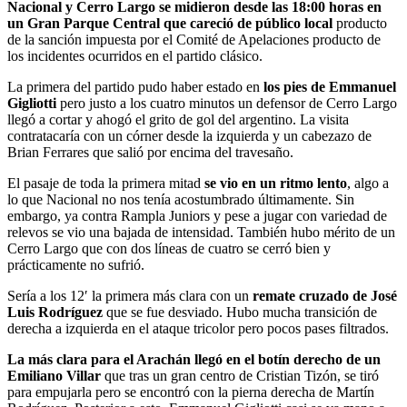
Nacional y Cerro Largo se midieron desde las 18:00 horas en
un Gran Parque Central que careció de público local
producto
de la sanción impuesta por el Comité de Apelaciones producto de
los incidentes ocurridos en el partido clásico.
La primera del partido pudo haber estado en
los pies de Emmanuel
Gigliotti
pero justo a los cuatro minutos un defensor de Cerro Largo
llegó a cortar y ahogó el grito de gol del argentino. La visita
contratacaría con un córner desde la izquierda y un cabezazo de
Brian Ferrares que salió por encima del travesaño.
El pasaje de toda la primera mitad
se vio en un ritmo lento
, algo a
lo que Nacional no nos tenía acostumbrado últimamente. Sin
embargo, ya contra Rampla Juniors y pese a jugar con variedad de
relevos se vio una bajada de intensidad. También hubo mérito de un
Cerro Largo que con dos líneas de cuatro se cerró bien y
prácticamente no sufrió.
Sería a los 12′ la primera más clara con un
remate cruzado de José
Luis Rodríguez
que se fue desviado. Hubo mucha transición de
derecha a izquierda en el ataque tricolor pero pocos pases filtrados.
La más clara para el Arachán llegó en el botín derecho de un
Emiliano Villar
que tras un gran centro de Cristian Tizón, se tiró
para empujarla pero se encontró con la pierna derecha de Martín