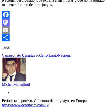
Nacional desdibujado, que extraña a sus figuras y que no ha logrado
mantener el ritmo de otros juegos.
Facebook
Mastodon
Email
Compartir
Tags:
Campeonato Uuruguayo
Cerro Largo
Nacional
Michel Maragliotti
Periodista deportivo. Cobertura de uruguayos en Europa.
https://www.deprimera.com.uy