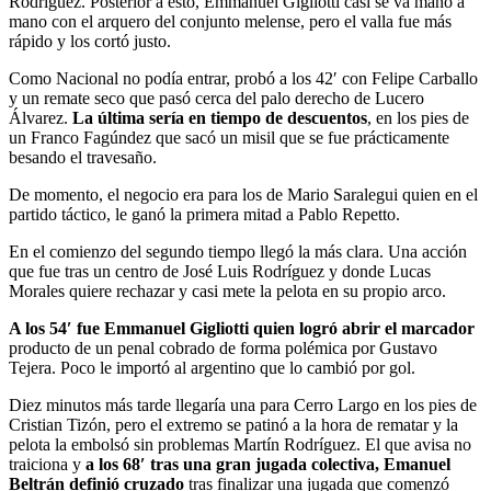
Rodríguez. Posterior a esto, Emmanuel Gigliotti casi se va mano a
mano con el arquero del conjunto melense, pero el valla fue más
rápido y los cortó justo.
Como Nacional no podía entrar, probó a los 42′ con Felipe Carballo
y un remate seco que pasó cerca del palo derecho de Lucero
Álvarez.
La última sería en tiempo de descuentos
, en los pies de
un Franco Fagúndez que sacó un misil que se fue prácticamente
besando el travesaño.
De momento, el negocio era para los de Mario Saralegui quien en el
partido táctico, le ganó la primera mitad a Pablo Repetto.
En el comienzo del segundo tiempo llegó la más clara. Una acción
que fue tras un centro de José Luis Rodríguez y donde Lucas
Morales quiere rechazar y casi mete la pelota en su propio arco.
A los 54′ fue Emmanuel Gigliotti quien logró abrir el marcador
producto de un penal cobrado de forma polémica por Gustavo
Tejera. Poco le importó al argentino que lo cambió por gol.
Diez minutos más tarde llegaría una para Cerro Largo en los pies de
Cristian Tizón, pero el extremo se patinó a la hora de rematar y la
pelota la embolsó sin problemas Martín Rodríguez. El que avisa no
traiciona y
a los 68′ tras una gran jugada colectiva, Emanuel
Beltrán definió cruzado
tras finalizar una jugada que comenzó