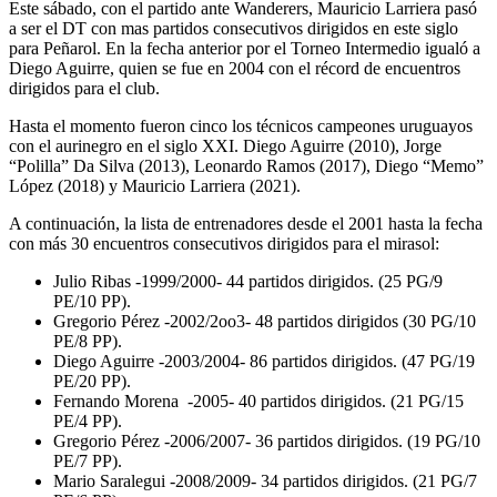
Este sábado, con el partido ante Wanderers, Mauricio Larriera pasó
a ser el DT con mas partidos consecutivos dirigidos en este siglo
para Peñarol. En la fecha anterior por el Torneo Intermedio igualó a
Diego Aguirre, quien se fue en 2004 con el récord de encuentros
dirigidos para el club.
Hasta el momento fueron cinco los técnicos campeones uruguayos
con el aurinegro en el siglo XXI. Diego Aguirre (2010), Jorge
“Polilla” Da Silva (2013), Leonardo Ramos (2017), Diego “Memo”
López (2018) y Mauricio Larriera (2021).
A continuación, la lista de entrenadores desde el 2001 hasta la fecha
con más 30 encuentros consecutivos dirigidos para el mirasol:
Julio Ribas -1999/2000- 44 partidos dirigidos. (25 PG/9
PE/10 PP).
Gregorio Pérez -2002/2oo3- 48 partidos dirigidos (30 PG/10
PE/8 PP).
Diego Aguirre -2003/2004- 86 partidos dirigidos. (47 PG/19
PE/20 PP).
Fernando Morena -2005- 40 partidos dirigidos. (21 PG/15
PE/4 PP).
Gregorio Pérez -2006/2007- 36 partidos dirigidos. (19 PG/10
PE/7 PP).
Mario Saralegui -2008/2009- 34 partidos dirigidos. (21 PG/7