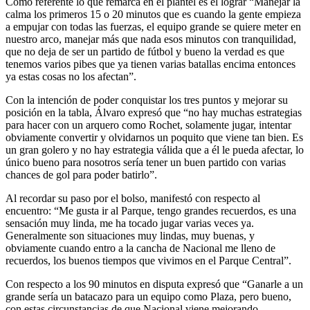
Como referente lo que remarca en el plantel es el lograr “Manejar la
calma los primeros 15 o 20 minutos que es cuando la gente empieza
a empujar con todas las fuerzas, el equipo grande se quiere meter en
nuestro arco, manejar más que nada esos minutos con tranquilidad,
que no deja de ser un partido de fútbol y bueno la verdad es que
tenemos varios pibes que ya tienen varias batallas encima entonces
ya estas cosas no los afectan”.
Con la intención de poder conquistar los tres puntos y mejorar su
posición en la tabla, Álvaro expresó que “no hay muchas estrategias
para hacer con un arquero como Rochet, solamente jugar, intentar
obviamente convertir y olvidarnos un poquito que viene tan bien. Es
un gran golero y no hay estrategia válida que a él le pueda afectar, lo
único bueno para nosotros sería tener un buen partido con varias
chances de gol para poder batirlo”.
Al recordar su paso por el bolso, manifestó con respecto al
encuentro: “Me gusta ir al Parque, tengo grandes recuerdos, es una
sensación muy linda, me ha tocado jugar varias veces ya.
Generalmente son situaciones muy lindas, muy buenas, y
obviamente cuando entro a la cancha de Nacional me lleno de
recuerdos, los buenos tiempos que vivimos en el Parque Central”.
Con respecto a los 90 minutos en disputa expresó que “Ganarle a un
grande sería un batacazo para un equipo como Plaza, pero bueno,
con estas circunstancias de que Nacional viene mejorando