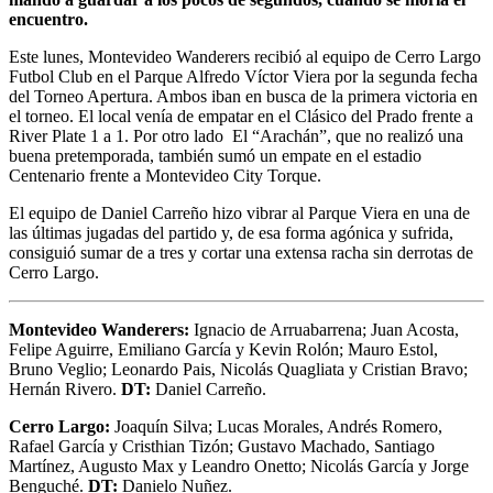
encuentro.
Este lunes, Montevideo Wanderers recibió al equipo de Cerro Largo
Futbol Club en el Parque Alfredo Víctor Viera por la segunda fecha
del Torneo Apertura. Ambos iban en busca de la primera victoria en
el torneo. El local venía de empatar en el Clásico del Prado frente a
River Plate 1 a 1. Por otro lado El “Arachán”, que no realizó una
buena pretemporada, también sumó un empate en el estadio
Centenario frente a Montevideo City Torque.
El equipo de Daniel Carreño hizo vibrar al Parque Viera en una de
las últimas jugadas del partido y, de esa forma agónica y sufrida,
consiguió sumar de a tres y cortar una extensa racha sin derrotas de
Cerro Largo.
Montevideo Wanderers:
Ignacio de Arruabarrena; Juan Acosta,
Felipe Aguirre, Emiliano García y Kevin Rolón; Mauro Estol,
Bruno Veglio; Leonardo Pais, Nicolás Quagliata y Cristian Bravo;
Hernán Rivero.
DT:
Daniel Carreño.
Cerro Largo:
Joaquín Silva; Lucas Morales, Andrés Romero,
Rafael García y Cristhian Tizón; Gustavo Machado, Santiago
Martínez, Augusto Max y Leandro Onetto; Nicolás García y Jorge
Benguché.
DT:
Danielo Nuñez.