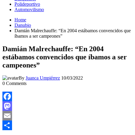
Polideportivo
Automovilismo
Home
Danubio
Damián Malrechauffe: “En 2004 estábamos convencidos que
íbamos a ser campeones”
Damián Malrechauffe: “En 2004
estábamos convencidos que íbamos a ser
campeones”
By
Juanca Umpiérrez
10/03/2022
0
Comments
Facebook
Mastodon
Email
Compartir