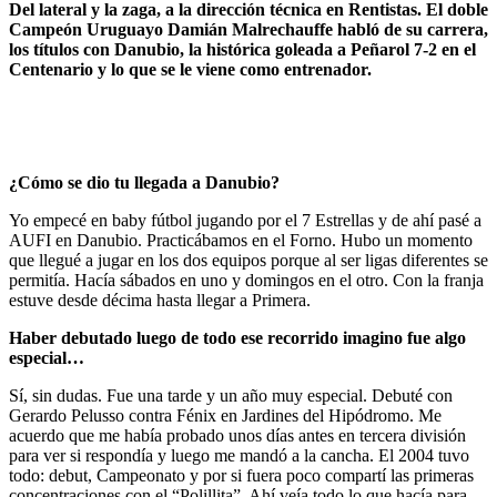
Del lateral y la zaga, a la dirección técnica en Rentistas. El doble
Campeón Uruguayo Damián Malrechauffe habló de su carrera,
los títulos con Danubio, la histórica goleada a Peñarol 7-2 en el
Centenario y lo que se le viene como entrenador.
¿Cómo se dio tu llegada a Danubio?
Yo empecé en baby fútbol jugando por el 7 Estrellas y de ahí pasé a
AUFI en Danubio. Practicábamos en el Forno. Hubo un momento
que llegué a jugar en los dos equipos porque al ser ligas diferentes se
permitía. Hacía sábados en uno y domingos en el otro. Con la franja
estuve desde décima hasta llegar a Primera.
Haber debutado luego de todo ese recorrido imagino fue algo
especial…
Sí, sin dudas. Fue una tarde y un año muy especial. Debuté con
Gerardo Pelusso contra Fénix en Jardines del Hipódromo. Me
acuerdo que me había probado unos días antes en tercera división
para ver si respondía y luego me mandó a la cancha. El 2004 tuvo
todo: debut, Campeonato y por si fuera poco compartí las primeras
concentraciones con el “Polillita”. Ahí veía todo lo que hacía para