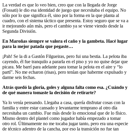
La verdad es que lo veo bien, creo que con la llegada de Jorge
(Fossati) le dio esa identidad de juego que necesitaba el equipo. No
sólo por lo que significa él, sino por la forma en la que planta al
cuadro, con el sistema táctico que presenta. Estoy seguro que se va a
ir mejorando aún más, pero el cambio ya se viene viendo desde la
Segunda División.
En Maroñas siempre se valora el caño y la gambeta. Hacé lugar
para la mejor patada que pegaste…
¡Pah! Se la di a Gastón Filgueiras, pero fui una bestia. La pelota iba
cayendo, él fue tranquilo a pararla en el piso y yo no quise dejar que
picara. Me barrí para adelante para tomar la pelota en el aire y “lo
partí”. No me echaron (risas), pero tenían que haberme expulsado y
darme seis fechas.
Atrás quedó la gloria, goles y alguna falta como esa. ¿Cuándo y
de qué manera tomaste la decisión de retirarte?
Ya lo venía pensando. Llegaba a casa, quería disfrutar cosas con la
familia y entre estar cansado y levantarme temprano al otro día
necesitaba un cambio. Fue más desde lo emocional que de lo físico.
Mismo dentro del plantel como jugador había empezado a tomar
otro rol. Últimamente no me tocaba jugar tanto, pero era una especie
de técnico adentro de la cancha, por eso la transición no fue tan