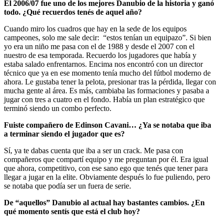
El 2006/07 fue uno de los mejores Danubio de la historia y ganó
todo. ¿Qué recuerdos tenés de aquel año?
Cuando miro los cuadros que hay en la sede de los equipos
campeones, solo me sale decir: “estos tenían un equipazo”. Si bien
yo era un niño me pasa con el de 1988 y desde el 2007 con el
nuestro de esa temporada. Recuerdo los jugadores que había y
estaba salado enfrentarnos. Encima nos encontró con un director
técnico que ya en ese momento tenía mucho del fútbol moderno de
ahora. Le gustaba tener la pelota, presionar tras la pérdida, llegar con
mucha gente al área. Es más, cambiaba las formaciones y pasaba a
jugar con tres a cuatro en el fondo. Había un plan estratégico que
terminó siendo un combo perfecto.
Fuiste compañero de Edinson Cavani… ¿Ya se notaba que iba
a terminar siendo el jugador que es?
Sí, ya te dabas cuenta que iba a ser un crack. Me pasa con
compañeros que compartí equipo y me preguntan por él. Era igual
que ahora, competitivo, con ese sano ego que tenés que tener para
llegar a jugar en la elite. Obviamente después lo fue puliendo, pero
se notaba que podía ser un fuera de serie.
De “aquellos” Danubio al actual hay bastantes cambios. ¿En
qué momento sentís que está el club hoy?