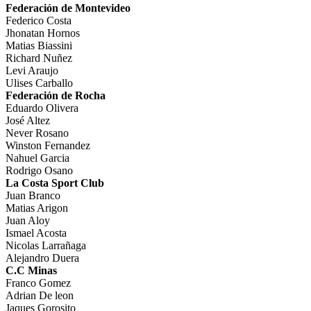
Federación de Montevideo
Federico Costa
Jhonatan Hornos
Matias Biassini
Richard Nuñez
Levi Araujo
Ulises Carballo
Federación de Rocha
Eduardo Olivera
José Altez
Never Rosano
Winston Fernandez
Nahuel Garcia
Rodrigo Osano
La Costa Sport Club
Juan Branco
Matias Arigon
Juan Aloy
Ismael Acosta
Nicolas Larrañaga
Alejandro Duera
C.C Minas
Franco Gomez
Adrian De leon
Jaques Gorosito