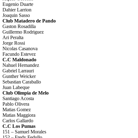
Eugenio Duarte
Dahier Larrion
Joaquin Sasso
Club Matadero de Pando
Gaston Rosadilla
Guillermo Rodriguez
Ari Peralta
Jorge Rossi
Nicolas Casanova
Facundo Estevez
C.C Maldonado
Nahuel Hernandez
Gabriel Larrauri
Gunther Weicker
Sebastian Caraballo
Juan Labeque
Club Olimpia de Melo
Santiago Acosta
Pablo Olivera
Matias Gomez
Matias Maggiora
Carlos Gallardo
C.C Los Pumas
151 – Samuel Morales
152 – Fredy Fedullo