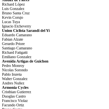
Richard López
Luis Gonzalez
Bruno Santa Cruz
Kevin Corujo
Lucas Tuya
Ignacio Etcheverry
Union Ciclista Sarandi del Yi
Eduardo Camarano
Fabian Alzate
Gerardo Priore
Santiago Camarano
Richard Fatigatti
Emiliano Gonzalez
Avenida Artigas de Guichon
Pedro Monroy
Nicolas Sorondo
Pablo Irureta
Walter Gonzalez
Andres Nuñez
Armonia Cycles
Cristhian Gutierrez
Duoglas Castro
Francisco Violaz
Facundo Ortiz