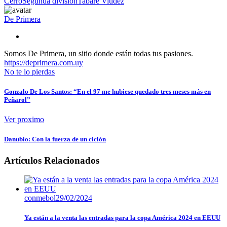
Cerro
Segunda división
Tabaré Viudez
De Primera
Somos De Primera, un sitio donde están todas tus pasiones.
https://deprimera.com.uy
No te lo pierdas
Gonzalo De Los Santos: “En el 97 me hubiese quedado tres meses más en
Peñarol”
Ver proximo
Danubio: Con la fuerza de un ciclón
Artículos Relacionados
conmebol
29/02/2024
Ya están a la venta las entradas para la copa América 2024 en EEUU