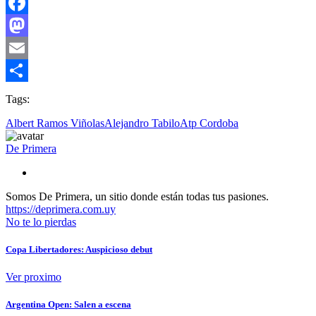
Facebook
Mastodon
Email
Compartir
Tags:
Albert Ramos Viñolas
Alejandro Tabilo
Atp Cordoba
De Primera
Somos De Primera, un sitio donde están todas tus pasiones.
https://deprimera.com.uy
No te lo pierdas
Copa Libertadores: Auspicioso debut
Ver proximo
Argentina Open: Salen a escena