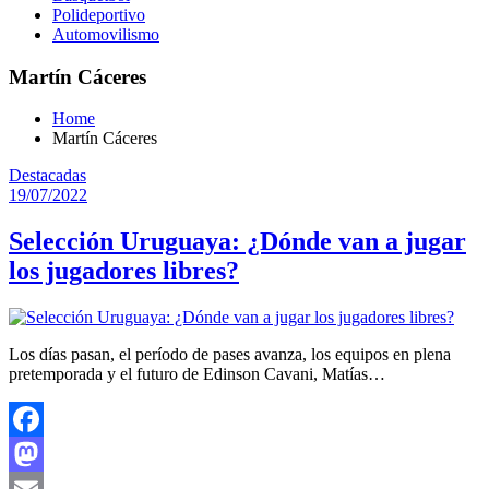
Polideportivo
Automovilismo
Martín Cáceres
Home
Martín Cáceres
Destacadas
19/07/2022
Selección Uruguaya: ¿Dónde van a jugar
los jugadores libres?
Los días pasan, el período de pases avanza, los equipos en plena
pretemporada y el futuro de Edinson Cavani, Matías…
Facebook
Mastodon