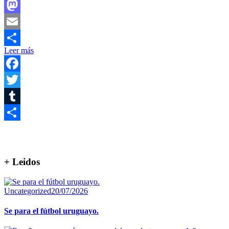
Facebook
Mastodon
Email
Leer más
Compartir
Facebook
Twitter
Tumblr
Compartir
+ Leidos
Uncategorized
20/07/2026
Se para el fútbol uruguayo.