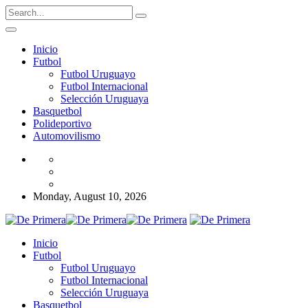
Inicio
Futbol
Futbol Uruguayo
Futbol Internacional
Selección Uruguaya
Basquetbol
Polideportivo
Automovilismo
Monday, August 10, 2026
Inicio
Futbol
Futbol Uruguayo
Futbol Internacional
Selección Uruguaya
Basquetbol