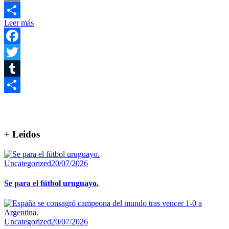
Email
Leer más
Compartir
Facebook
Twitter
Tumblr
Compartir
+ Leidos
Uncategorized
20/07/2026
Se para el fútbol uruguayo.
Uncategorized
20/07/2026