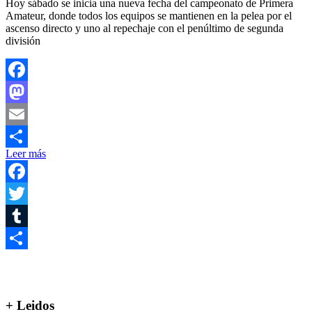
Hoy sábado se inicia una nueva fecha del campeonato de Primera
Amateur, donde todos los equipos se mantienen en la pelea por el
ascenso directo y uno al repechaje con el penúltimo de segunda
división
Facebook
Mastodon
Email
Leer más
Compartir
Facebook
Twitter
Tumblr
Compartir
+ Leidos