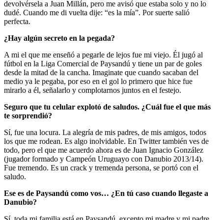
devolvérsela a Juan Millán, pero me avisó que estaba solo y no lo
dudé. Cuando me di vuelta dije: “es la mía”. Por suerte salió
perfecta.
¿Hay algún secreto en la pegada?
A mi el que me enseñó a pegarle de lejos fue mi viejo. Él jugó al
fútbol en la Liga Comercial de Paysandú y tiene un par de goles
desde la mitad de la cancha. Imaginate que cuando sacaban del
medio ya le pegaba, por eso en el gol lo primero que hice fue
mirarlo a él, señalarlo y complotarnos juntos en el festejo.
Seguro que tu celular explotó de saludos. ¿Cuál fue el que más
te sorprendió?
Sí, fue una locura. La alegría de mis padres, de mis amigos, todos
los que me rodean. Es algo inolvidable. En Twitter también ves de
todo, pero el que me acuerdo ahora es de Juan Ignacio González
(jugador formado y Campeón Uruguayo con Danubio 2013/14).
Fue tremendo. Es un crack y tremenda persona, se portó con el
saludo.
Ese es de Paysandú como vos… ¿En tú caso cuando llegaste a
Danubio?
Sí, toda mi familia está en Paysandú, excepto mi madre y mi padre