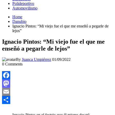
Polideportivo
Automovilismo
Home
Danubio
Ignacio Pintos: “Mi viejo fue el que me enseñó a pegarle de
lejos”
Ignacio Pintos: “Mi viejo fue el que me
enseñó a pegarle de lejos”
By
Juanca Umpiérrez
01/09/2022
0
Comments
Facebook
Mastodon
Email
Compartir
Ignacio Pintos en el festejo que él mismo desató.