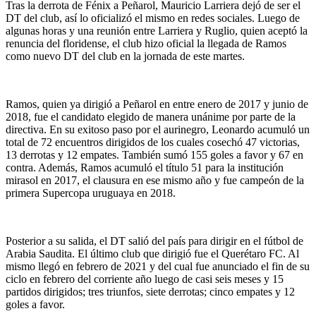
Tras la derrota de Fénix a Peñarol, Mauricio Larriera dejó de ser el
DT del club, así lo oficializó el mismo en redes sociales. Luego de
algunas horas y una reunión entre Larriera y Ruglio, quien aceptó la
renuncia del floridense, el club hizo oficial la llegada de Ramos
como nuevo DT del club en la jornada de este martes.
Ramos, quien ya dirigió a Peñarol en entre enero de 2017 y junio de
2018, fue el candidato elegido de manera unánime por parte de la
directiva. En su exitoso paso por el aurinegro, Leonardo acumuló un
total de 72 encuentros dirigidos de los cuales cosechó 47 victorias,
13 derrotas y 12 empates. También sumó 155 goles a favor y 67 en
contra. Además, Ramos acumuló el título 51 para la institución
mirasol en 2017, el clausura en ese mismo año y fue campeón de la
primera Supercopa uruguaya en 2018.
Posterior a su salida, el DT salió del país para dirigir en el fútbol de
Arabia Saudita. El último club que dirigió fue el Querétaro FC. Al
mismo llegó en febrero de 2021 y del cual fue anunciado el fin de su
ciclo en febrero del corriente año luego de casi seis meses y 15
partidos dirigidos; tres triunfos, siete derrotas; cinco empates y 12
goles a favor.