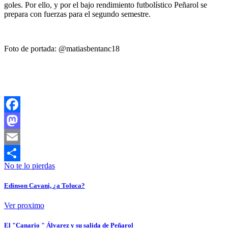
goles. Por ello, y por el bajo rendimiento futbolístico Peñarol se
prepara con fuerzas para el segundo semestre.
Foto de portada: @matiasbentanc18
Facebook
Mastodon
Email
No te lo pierdas
Compartir
Edinson Cavani, ¿a Toluca?
Ver proximo
El "Canario " Álvarez y su salida de Peñarol