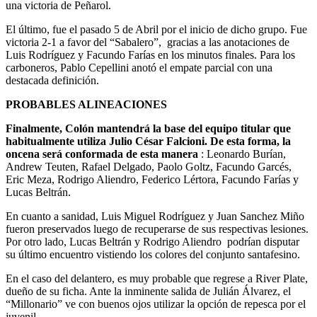
una victoria de Peñarol.
El último, fue el pasado 5 de Abril por el inicio de dicho grupo. Fue
victoria 2-1 a favor del “Sabalero”, gracias a las anotaciones de
Luis Rodríguez y Facundo Farías en los minutos finales. Para los
carboneros, Pablo Cepellini anotó el empate parcial con una
destacada definición.
PROBABLES ALINEACIONES
Finalmente, Colón mantendrá la base del equipo titular que
habitualmente utiliza Julio César Falcioni. De esta forma, la
oncena será conformada de esta manera
: Leonardo Burían,
Andrew Teuten, Rafael Delgado, Paolo Goltz, Facundo Garcés,
Eric Meza, Rodrigo Aliendro, Federico Lértora, Facundo Farías y
Lucas Beltrán.
En cuanto a sanidad, Luis Miguel Rodríguez y Juan Sanchez Miño
fueron preservados luego de recuperarse de sus respectivas lesiones.
Por otro lado, Lucas Beltrán y Rodrigo Aliendro podrían disputar
su último encuentro vistiendo los colores del conjunto santafesino.
En el caso del delantero, es muy probable que regrese a River Plate,
dueño de su ficha. Ante la inminente salida de Julián Álvarez, el
“Millonario” ve con buenos ojos utilizar la opción de repesca por el
juvenil.