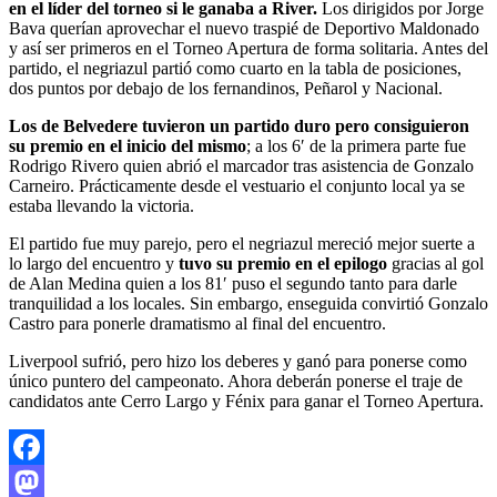
en el líder del torneo si le ganaba a River.
Los dirigidos por Jorge
Bava querían aprovechar el nuevo traspié de Deportivo Maldonado
y así ser primeros en el Torneo Apertura de forma solitaria. Antes del
partido, el negriazul partió como cuarto en la tabla de posiciones,
dos puntos por debajo de los fernandinos, Peñarol y Nacional.
Los de Belvedere tuvieron un partido duro pero consiguieron
su premio en el inicio del mismo
; a los 6′ de la primera parte fue
Rodrigo Rivero quien abrió el marcador tras asistencia de Gonzalo
Carneiro. Prácticamente desde el vestuario el conjunto local ya se
estaba llevando la victoria.
El partido fue muy parejo, pero el negriazul mereció mejor suerte a
lo largo del encuentro y
tuvo su premio en el epilogo
gracias al gol
de Alan Medina quien a los 81′ puso el segundo tanto para darle
tranquilidad a los locales. Sin embargo, enseguida convirtió Gonzalo
Castro para ponerle dramatismo al final del encuentro.
Liverpool sufrió, pero hizo los deberes y ganó para ponerse como
único puntero del campeonato. Ahora deberán ponerse el traje de
candidatos ante Cerro Largo y Fénix para ganar el Torneo Apertura.
Facebook