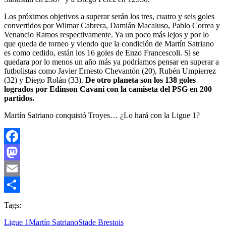
Los próximos objetivos a superar serán los tres, cuatro y seis goles
convertidos por Wilmar Cabrera, Damián Macaluso, Pablo Correa y
Venancio Ramos respectivamente. Ya un poco más lejos y por lo
que queda de torneo y viendo que la condición de Martín Satriano
es como cedido, están los 16 goles de Enzo Francescoli. Si se
quedara por lo menos un año más ya podríamos pensar en superar a
futbolistas como Javier Ernesto Chevantón (20), Rubén Umpierrez
(32) y Diego Rolán (33).
De otro planeta son los 138 goles
logrados por Edinson Cavani con la camiseta del PSG en 200
partidos.
Martín Satriano conquistó Troyes… ¿Lo hará con la Ligue 1?
Facebook
Mastodon
Email
Compartir
Tags:
Ligue 1
Martín Satriano
Stade Brestois