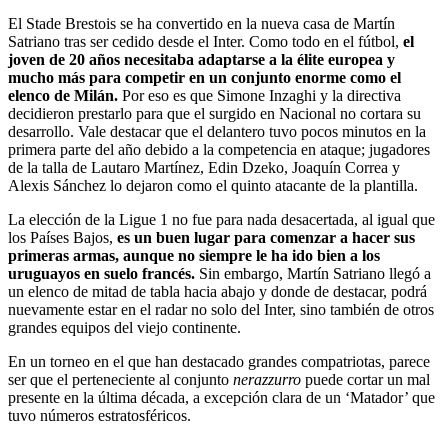
El Stade Brestois se ha convertido en la nueva casa de Martín
Satriano tras ser cedido desde el Inter. Como todo en el fútbol,
el
joven de 20 años necesitaba adaptarse a la élite europea y
mucho más para competir en un conjunto enorme como el
elenco de Milán.
Por eso es que Simone Inzaghi y la directiva
decidieron prestarlo para que el surgido en Nacional no cortara su
desarrollo. Vale destacar que el delantero tuvo pocos minutos en la
primera parte del año debido a la competencia en ataque; jugadores
de la talla de Lautaro Martínez, Edin Dzeko, Joaquín Correa y
Alexis Sánchez lo dejaron como el quinto atacante de la plantilla.
La elección de la Ligue 1 no fue para nada desacertada, al igual que
los Países Bajos,
es un buen lugar para comenzar a hacer sus
primeras armas, aunque no siempre le ha ido bien a los
uruguayos en suelo francés.
Sin embargo, Martín Satriano llegó a
un elenco de mitad de tabla hacia abajo y donde de destacar, podrá
nuevamente estar en el radar no solo del Inter, sino también de otros
grandes equipos del viejo continente.
En un torneo en el que han destacado grandes compatriotas, parece
ser que el perteneciente al conjunto
nerazzurro
puede cortar un mal
presente en la última década, a excepción clara de un ‘Matador’ que
tuvo números estratosféricos.