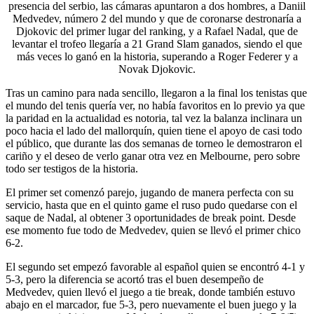
presencia del serbio, las cámaras apuntaron a dos hombres, a Daniil
Medvedev, número 2 del mundo y que de coronarse destronaría a
Djokovic del primer lugar del ranking, y a Rafael Nadal, que de
levantar el trofeo llegaría a 21 Grand Slam ganados, siendo el que
más veces lo ganó en la historia, superando a Roger Federer y a
Novak Djokovic.
Tras un camino para nada sencillo, llegaron a la final los tenistas que
el mundo del tenis quería ver, no había favoritos en lo previo ya que
la paridad en la actualidad es notoria, tal vez la balanza inclinara un
poco hacia el lado del mallorquín, quien tiene el apoyo de casi todo
el público, que durante las dos semanas de torneo le demostraron el
cariño y el deseo de verlo ganar otra vez en Melbourne, pero sobre
todo ser testigos de la historia.
El primer set comenzó parejo, jugando de manera perfecta con su
servicio, hasta que en el quinto game el ruso pudo quedarse con el
saque de Nadal, al obtener 3 oportunidades de break point. Desde
ese momento fue todo de Medvedev, quien se llevó el primer chico
6-2.
El segundo set empezó favorable al español quien se encontró 4-1 y
5-3, pero la diferencia se acortó tras el buen desempeño de
Medvedev, quien llevó el juego a tie break, donde también estuvo
abajo en el marcador, fue 5-3, pero nuevamente el buen juego y la