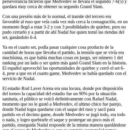
perseverancia hicieron que Medvedev se llevara el segundo 7-6(5) y
quedara muy cerca de obtener su segundo Grand Slam.
Con una presión más de lo normal, el tramite del tercero era
favorable al ruso que veía cada vez más cerca la consagración, en un
momento llegó a estar 3-2 y con 3 posibilidades de quiebre, pero no
pudo cerrarlo y a partir de ahí Nadal fue quien tomó las riendas del
set, ganándolo 6-4.
Ya en el cuarto set, podía pasar cualquier cosa producto de la
cantidad de horas que llevaba el partido, la tensión que se vivía era
muchísima, es que había muchas cosas en juego, ser número 1 del
ranking por un lado o ser quien más ganó Grand Slam en la historia.
El español aprovechó las oportunidades de quiebre y cerró el set 6-
4, pese a que en el cuarto game, Medvedev se había quedado con el
servicio de Nadal.
El estadio Rod Laver Arena era una locura, donde por disposición
del torneo la capacidad del estadio fue un 90% por la situación
sanitaria, el público se volcó definitivamente con Rafael Nadal,
momento que no le gustó a Medvedev, el ultimo chico fue parejo,
donde Nadal logra quedarse con el saque del ruso y sacó para
partido en el decimo game, donde Medvedev se jugó todo, era todo
o nada, y logro quebrarle el saque y postergar un poco más el
partido, enseguida Nadal responde de la misma manera quedándose