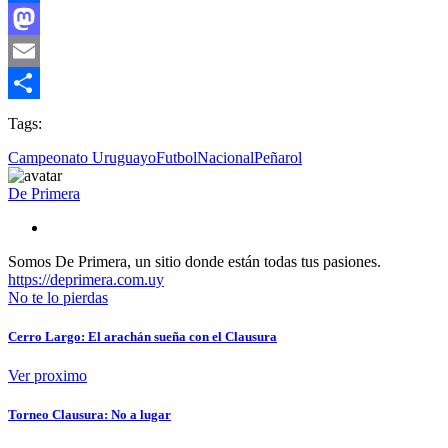
Facebook
Mastodon
Email
Compartir
Tags:
Campeonato Uruguayo
Futbol
Nacional
Peñarol
De Primera
Somos De Primera, un sitio donde están todas tus pasiones.
https://deprimera.com.uy
No te lo pierdas
Cerro Largo: El arachán sueña con el Clausura
Ver proximo
Torneo Clausura: No a lugar