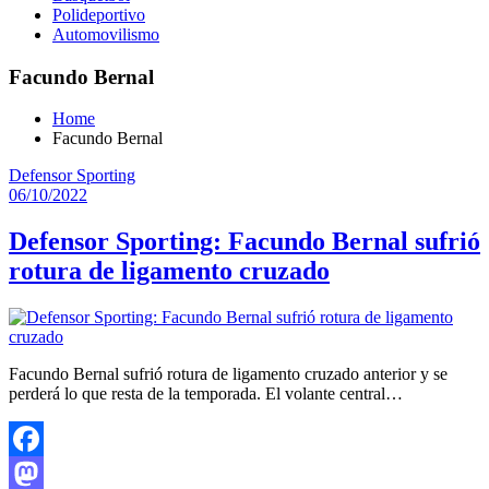
Polideportivo
Automovilismo
Facundo Bernal
Home
Facundo Bernal
Defensor Sporting
06/10/2022
Defensor Sporting: Facundo Bernal sufrió
rotura de ligamento cruzado
Facundo Bernal sufrió rotura de ligamento cruzado anterior y se
perderá lo que resta de la temporada. El volante central…
Facebook