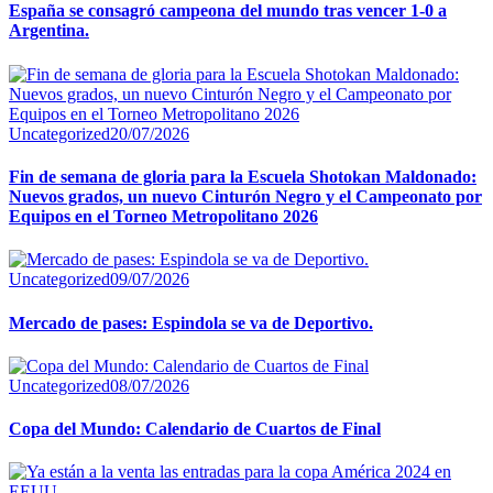
España se consagró campeona del mundo tras vencer 1-0 a
Argentina.
Uncategorized
20/07/2026
Fin de semana de gloria para la Escuela Shotokan Maldonado:
Nuevos grados, un nuevo Cinturón Negro y el Campeonato por
Equipos en el Torneo Metropolitano 2026
Uncategorized
09/07/2026
Mercado de pases: Espindola se va de Deportivo.
Uncategorized
08/07/2026
Copa del Mundo: Calendario de Cuartos de Final