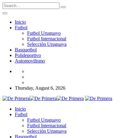
Inicio
Futbol
Futbol Uruguayo
Futbol Internacional
Selección Uruguaya
Basquetbol
Polideportivo
Automovilismo
Thursday, August 6, 2026
Inicio
Futbol
Futbol Uruguayo
Futbol Internacional
Selección Uruguaya
Basquetbol