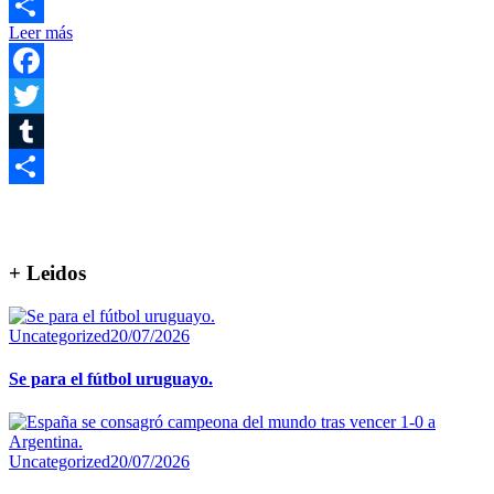
Email
Leer más
Compartir
Facebook
Twitter
Tumblr
Compartir
+ Leidos
Uncategorized
20/07/2026
Se para el fútbol uruguayo.
Uncategorized
20/07/2026