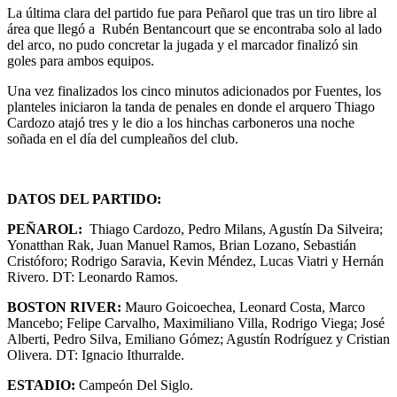
La última clara del partido fue para Peñarol que tras un tiro libre al
área que llegó a Rubén Bentancourt que se encontraba solo al lado
del arco, no pudo concretar la jugada y el marcador finalizó sin
goles para ambos equipos.
Una vez finalizados los cinco minutos adicionados por Fuentes, los
planteles iniciaron la tanda de penales en donde el arquero Thiago
Cardozo atajó tres y le dio a los hinchas carboneros una noche
soñada en el día del cumpleaños del club.
DATOS DEL PARTIDO:
PEÑAROL:
Thiago Cardozo, Pedro Milans, Agustín Da Silveira;
Yonatthan Rak, Juan Manuel Ramos, Brian Lozano, Sebastián
Cristóforo; Rodrigo Saravia, Kevin Méndez, Lucas Viatri y Hernán
Rivero. DT: Leonardo Ramos.
BOSTON RIVER:
Mauro Goicoechea, Leonard Costa, Marco
Mancebo; Felipe Carvalho, Maximiliano Villa, Rodrigo Viega; José
Alberti, Pedro Silva, Emiliano Gómez; Agustín Rodríguez y Cristian
Olivera. DT: Ignacio Ithurralde.
ESTADIO:
Campeón Del Siglo.