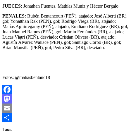
JUECES:
Jonathan Fuentes, Mathías Muniz y Héctor Bergalo.
PENALES:
Rubén Bentancourt (PEÑ), atajado; José Alberti (BR),
gol; Yonatthan Rak (PEÑ), gol; Rodrigo Viega (BR), atajado;
Matías Aguirregaray (PEÑ), atajado; Emiliano Rodríguez (BR), gol;
Juan Manuel Ramos (PEÑ), gol; Martín Fernández (BR), atajado;
Lucas Viatri (PEÑ), desviado; Cristian Olivera (BR), atajado;
Agustín Álvarez Wallace (PEÑ), gol; Santiago Corbo (BR), gol;
Brian Mansilla (PEÑ), gol; Pedro Silva (BR), desviado.
Fotos: @matiasbentanc18
Facebook
Mastodon
Email
Compartir
Tags: