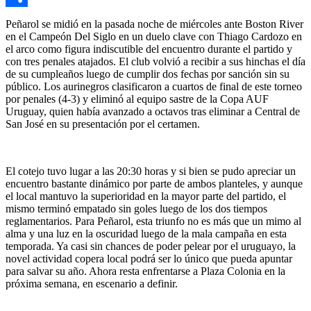
Compartir
Peñarol se midió en la pasada noche de miércoles ante Boston River
en el Campeón Del Siglo en un duelo clave con Thiago Cardozo en
el arco como figura indiscutible del encuentro durante el partido y
con tres penales atajados. El club volvió a recibir a sus hinchas el día
de su cumpleaños luego de cumplir dos fechas por sanción sin su
público. Los aurinegros clasificaron a cuartos de final de este torneo
por penales (4-3) y eliminó al equipo sastre de la Copa AUF
Uruguay, quien había avanzado a octavos tras eliminar a Central de
San José en su presentación por el certamen.
El cotejo tuvo lugar a las 20:30 horas y si bien se pudo apreciar un
encuentro bastante dinámico por parte de ambos planteles, y aunque
el local mantuvo la superioridad en la mayor parte del partido, el
mismo terminó empatado sin goles luego de los dos tiempos
reglamentarios. Para Peñarol, esta triunfo no es más que un mimo al
alma y una luz en la oscuridad luego de la mala campaña en esta
temporada. Ya casi sin chances de poder pelear por el uruguayo, la
novel actividad copera local podrá ser lo único que pueda apuntar
para salvar su año. Ahora resta enfrentarse a Plaza Colonia en la
próxima semana, en escenario a definir.