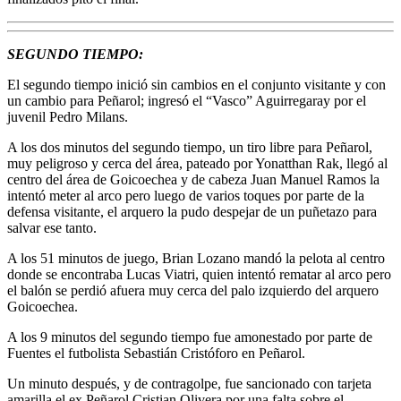
SEGUNDO TIEMPO:
El segundo tiempo inició sin cambios en el conjunto visitante y con
un cambio para Peñarol; ingresó el “Vasco” Aguirregaray por el
juvenil Pedro Milans.
A los dos minutos del segundo tiempo, un tiro libre para Peñarol,
muy peligroso y cerca del área, pateado por Yonatthan Rak, llegó al
centro del área de Goicoechea y de cabeza Juan Manuel Ramos la
intentó meter al arco pero luego de varios toques por parte de la
defensa visitante, el arquero la pudo despejar de un puñetazo para
salvar ese tanto.
A los 51 minutos de juego, Brian Lozano mandó la pelota al centro
donde se encontraba Lucas Viatri, quien intentó rematar al arco pero
el balón se perdió afuera muy cerca del palo izquierdo del arquero
Goicoechea.
A los 9 minutos del segundo tiempo fue amonestado por parte de
Fuentes el futbolista Sebastián Cristóforo en Peñarol.
Un minuto después, y de contragolpe, fue sancionado con tarjeta
amarilla el ex Peñarol Cristian Olivera por una falta sobre el