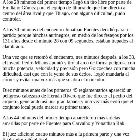
A los 28 minutos del primer tiempo llegó un tiro libre por parte de
Emiliano Gómez para el equipo de Ithurralde que fue directo al
centro del área rival y que Thiago, con alguna dificultad, pudo
controlar.
A los 30 minutos del encuentro Jonathan Fuentes decidió parar el
partido porque hinchas aurinegros, en medio de los festejos por los
131 años desde el minuto 28 con 09 segundos, estaban trepados al
alambrado.
Una vez que se retomó el encuentro, tres minutos después, a los 33,
el juvenil Pedro Milans apuntó y tiró al arco de forma peligrosa con
mucha potencia, velocidad y precisión pero Goicoechea con mucha
dificultad, casi que con la yema de sus dedos, logró mandarla al
córner y evitar una vez más que se abra el marcador.
Diez minutos antes de los primeros 45 reglamentarios apareció un
peligroso cabezazo de Hernán Rivero que fue directo al pecho del
arquero, generando así una gran tapada y una vez más evitó que el
conjunto local pueda marcar su primer tanto.
A los 44 minutos del primer tiempo aparecieron más tarjetas
amarillas por parte de Fuentes para Carvalho y Yonatthan Rak.
El juez adicionó cuatro minutos más a la primera parte y una vez
finalizados pitó el final.