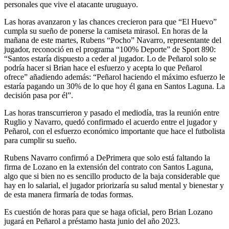
personales que vive el atacante uruguayo.
Las horas avanzaron y las chances crecieron para que “El Huevo”
cumpla su sueño de ponerse la camiseta mirasol. En horas de la
mañana de este martes, Rubens “Pocho” Navarro, representante del
jugador, reconoció en el programa “100% Deporte” de Sport 890:
“Santos estaría dispuesto a ceder al jugador. Lo de Peñarol solo se
podría hacer si Brian hace el esfuerzo y acepta lo que Peñarol
ofrece” añadiendo además: “Peñarol haciendo el máximo esfuerzo le
estaría pagando un 30% de lo que hoy él gana en Santos Laguna. La
decisión pasa por él”.
Las horas transcurrieron y pasado el mediodía, tras la reunión entre
Ruglio y Navarro, quedó confirmado el acuerdo entre el jugador y
Peñarol, con el esfuerzo económico importante que hace el futbolista
para cumplir su sueño.
Rubens Navarro confirmó a DePrimera que solo está faltando la
firma de Lozano en la extensión del contrato con Santos Laguna,
algo que si bien no es sencillo producto de la baja considerable que
hay en lo salarial, el jugador priorizaría su salud mental y bienestar y
de esta manera firmaría de todas formas.
Es cuestión de horas para que se haga oficial, pero Brian Lozano
jugará en Peñarol a préstamo hasta junio del año 2023.