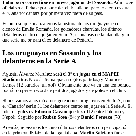
Italia para convertirse en nuevo jugador del Sassuolo.
Aún no se
oficializó el fichaje por parte del club italiano, pero lo cierto es que
el ‘Canario’ cantará por primera vez fuera de su país.
Es por eso que analizaremos la historia de los uruguayos en el
elenco de Emilia Romaña, los goleadores charrúas, los últimos
delanteros centro en jugar en Serie A, el análisis de la plantilla y lo
que sería mejor para el ex delantero de Peñarol.
Los uruguayos en Sassuolo y los
delanteros en la Serie A
Agustín Álvarez Martínez
será el 3° en jugar en el MAPEI
Stadium
tras Nicolás Schiappacasse (dos partidos) y Mauricio
Lemos (12 partidos, un gol
). Obviamente que ya en una temporada
podrá romper el récord de partidos jugados y de goles en el club.
Si nos vamos a los máximos goleadores uruguayos en Serie A, con
el ‘Canario’ serán 31
los delanteros centro en jugar en la Serie A. El
líder en goles es
Edinson Cavani
que hizo 112
entre Palermo y
Napoli. Seguido por
Rubén Sosa
(84
) y
Daniel Fonseca
(78
).
Además, repasamos los cinco últimos delanteros con participación
en la primera división de la liga italiana.
Martin Satriano
fue el