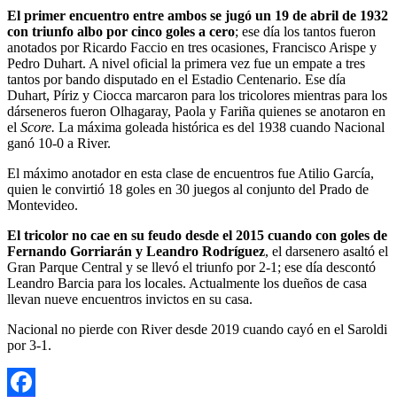
El primer encuentro entre ambos se jugó un 19 de abril de 1932
con triunfo albo por cinco goles a cero
; ese día los tantos fueron
anotados por Ricardo Faccio en tres ocasiones, Francisco Arispe y
Pedro Duhart. A nivel oficial la primera vez fue un empate a tres
tantos por bando disputado en el Estadio Centenario. Ese día
Duhart, Píriz y Ciocca marcaron para los tricolores mientras para los
dárseneros fueron Olhagaray, Paola y Fariña quienes se anotaron en
el
Score.
La máxima goleada histórica es del 1938 cuando Nacional
ganó 10-0 a River.
El máximo anotador en esta clase de encuentros fue Atilio García,
quien le convirtió 18 goles en 30 juegos al conjunto del Prado de
Montevideo.
El tricolor no cae en su feudo desde el 2015 cuando con goles de
Fernando Gorriarán y Leandro Rodríguez
, el darsenero asaltó el
Gran Parque Central y se llevó el triunfo por 2-1; ese día descontó
Leandro Barcia para los locales. Actualmente los dueños de casa
llevan nueve encuentros invictos en su casa.
Nacional no pierde con River desde 2019 cuando cayó en el Saroldi
por 3-1.