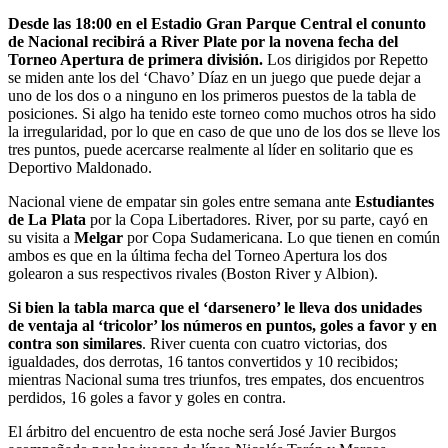
Desde las 18:00 en el Estadio Gran Parque Central el conunto
de Nacional recibirá a River Plate por la novena fecha del
Torneo Apertura de primera división.
Los dirigidos por Repetto
se miden ante los del ‘Chavo’ Díaz en un juego que puede dejar a
uno de los dos o a ninguno en los primeros puestos de la tabla de
posiciones. Si algo ha tenido este torneo como muchos otros ha sido
la irregularidad, por lo que en caso de que uno de los dos se lleve los
tres puntos, puede acercarse realmente al líder en solitario que es
Deportivo Maldonado.
Nacional viene de empatar sin goles entre semana ante
Estudiantes
de La Plata
por la Copa Libertadores. River, por su parte, cayó en
su visita a
Melgar
por Copa Sudamericana. Lo que tienen en común
ambos es que en la última fecha del Torneo Apertura los dos
golearon a sus respectivos rivales (Boston River y Albion).
Si bien la tabla marca que el ‘darsenero’ le lleva dos unidades
de ventaja al ‘tricolor’ los números en puntos, goles a favor y en
contra son similares
. River cuenta con cuatro victorias, dos
igualdades, dos derrotas, 16 tantos convertidos y 10 recibidos;
mientras Nacional suma tres triunfos, tres empates, dos encuentros
perdidos, 16 goles a favor y goles en contra.
El árbitro del encuentro de esta noche será José Javier Burgos