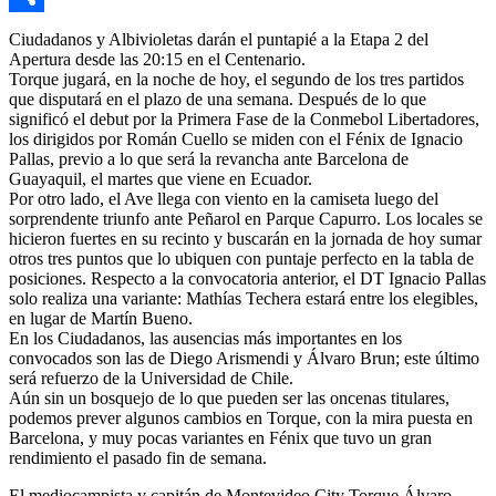
Compartir
Ciudadanos y Albivioletas darán el puntapié a la Etapa 2 del
Apertura desde las 20:15 en el Centenario.
Torque jugará, en la noche de hoy, el segundo de los tres partidos
que disputará en el plazo de una semana. Después de lo que
significó el debut por la Primera Fase de la Conmebol Libertadores,
los dirigidos por Román Cuello se miden con el Fénix de Ignacio
Pallas, previo a lo que será la revancha ante Barcelona de
Guayaquil, el martes que viene en Ecuador.
Por otro lado, el Ave llega con viento en la camiseta luego del
sorprendente triunfo ante Peñarol en Parque Capurro. Los locales se
hicieron fuertes en su recinto y buscarán en la jornada de hoy sumar
otros tres puntos que lo ubiquen con puntaje perfecto en la tabla de
posiciones. Respecto a la convocatoria anterior, el DT Ignacio Pallas
solo realiza una variante: Mathías Techera estará entre los elegibles,
en lugar de Martín Bueno.
En los Ciudadanos, las ausencias más importantes en los
convocados son las de Diego Arismendi y Álvaro Brun; este último
será refuerzo de la Universidad de Chile.
Aún sin un bosquejo de lo que pueden ser las oncenas titulares,
podemos prever algunos cambios en Torque, con la mira puesta en
Barcelona, y muy pocas variantes en Fénix que tuvo un gran
rendimiento el pasado fin de semana.
El mediocampista y capitán de Montevideo City Torque Álvaro