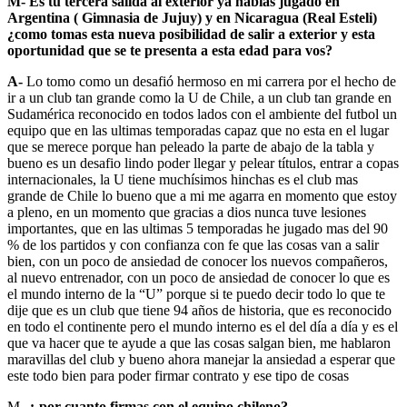
M-
Es tu tercera salida al exterior ya habías jugado en
Argentina ( Gimnasia de Jujuy) y en Nicaragua (Real Esteli)
¿como tomas esta nueva posibilidad de salir a exterior y esta
oportunidad que se te presenta a esta edad para vos?
A-
Lo tomo como un desafió hermoso en mi carrera por el hecho de
ir a un club tan grande como la U de Chile, a un club tan grande en
Sudamérica reconocido en todos lados con el ambiente del futbol un
equipo que en las ultimas temporadas capaz que no esta en el lugar
que se merece porque han peleado la parte de abajo de la tabla y
bueno es un desafio lindo poder llegar y pelear títulos, entrar a copas
internacionales, la U tiene muchísimos hinchas es el club mas
grande de Chile lo bueno que a mi me agarra en momento que estoy
a pleno, en un momento que gracias a dios nunca tuve lesiones
importantes, que en las ultimas 5 temporadas he jugado mas del 90
% de los partidos y con confianza con fe que las cosas van a salir
bien, con un poco de ansiedad de conocer los nuevos compañeros,
al nuevo entrenador, con un poco de ansiedad de conocer lo que es
el mundo interno de la “U” porque si te puedo decir todo lo que te
dije que es un club que tiene 94 años de historia, que es reconocido
en todo el continente pero el mundo interno es el del día a día y es el
que va hacer que te ayude a que las cosas salgan bien, me hablaron
maravillas del club y bueno ahora manejar la ansiedad a esperar que
este todo bien para poder firmar contrato y ese tipo de cosas
M-
¿ por cuanto firmas con el equipo chileno?