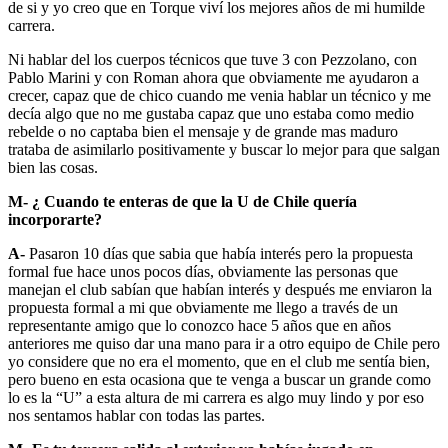
de si y yo creo que en Torque viví los mejores años de mi humilde
carrera.
Ni hablar del los cuerpos técnicos que tuve 3 con Pezzolano, con
Pablo Marini y con Roman ahora que obviamente me ayudaron a
crecer, capaz que de chico cuando me venia hablar un técnico y me
decía algo que no me gustaba capaz que uno estaba como medio
rebelde o no captaba bien el mensaje y de grande mas maduro
trataba de asimilarlo positivamente y buscar lo mejor para que salgan
bien las cosas.
M- ¿ Cuando te enteras de que la U de Chile quería
incorporarte?
A-
Pasaron 10 días que sabia que había interés pero la propuesta
formal fue hace unos pocos días, obviamente las personas que
manejan el club sabían que habían interés y después me enviaron la
propuesta formal a mi que obviamente me llego a través de un
representante amigo que lo conozco hace 5 años que en años
anteriores me quiso dar una mano para ir a otro equipo de Chile pero
yo considere que no era el momento, que en el club me sentía bien,
pero bueno en esta ocasiona que te venga a buscar un grande como
lo es la “U” a esta altura de mi carrera es algo muy lindo y por eso
nos sentamos hablar con todas las partes.