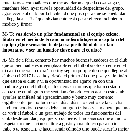
muchísimos compañeros que me ayudaron a que la cosa salga y
marchara bien, ayer tuve la oportunidad de despedirme del grupo,
agradecerle al club por la facilidad que puso para que se pueda dar
la llegada a la “U” que obviamente resta pasar el reconocimiento
medico y firmar
M-
Te vas siendo un pilar fundamental en el equipo celeste,
titular en el medio de la cancha indiscutido,siendo capitán del
equipo ¿Qué sensación te deja esa posibilidad de ser tan
importante y ser un jugador clave para el equipo?
A-
Me deja feliz, contento hay muchos buenos jugadores en el club,
que si bien nadie es irreemplazable en el futbol si obviamente en el
día a día me van a extrañar estoy seguro porque desde que llegue al
club en el 2017 hasta hoy, desde el primer día que pise y vi lo lindo
que estaba el club y vi la oportunidad me agarro ya con una
madurez ya en el futbol, en los demás equipos que había estado
capaz que en ninguno me sentí tan cómodo como acá en este club,
ayer les manifesté mi agradecimiento y bueno muy contento,
orgulloso de que no fue solo el día a día sino dentro de la cancha
también pero todo eso se debe a un gran trabajo y la manera que uno
de vivir el futbol, a un gran trabajo de todos los funcionarios del
club desde sanidad, equipiers, cocineros, funcionarios que a uno lo
respetaban que hacían sentirte a gusto y cuando eso pasa en tu
trabajo te respetan, te hacen sentir cómodo uno puede sacar lo mejor