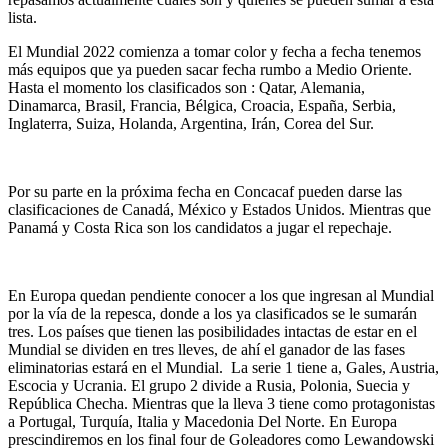
lista.
El Mundial 2022 comienza a tomar color y fecha a fecha tenemos
más equipos que ya pueden sacar fecha rumbo a Medio Oriente.
Hasta el momento los clasificados son : Qatar, Alemania,
Dinamarca, Brasil, Francia, Bélgica, Croacia, España, Serbia,
Inglaterra, Suiza, Holanda, Argentina, Irán, Corea del Sur.
Por su parte en la próxima fecha en Concacaf pueden darse las
clasificaciones de Canadá, México y Estados Unidos. Mientras que
Panamá y Costa Rica son los candidatos a jugar el repechaje.
En Europa quedan pendiente conocer a los que ingresan al Mundial
por la vía de la repesca, donde a los ya clasificados se le sumarán
tres. Los países que tienen las posibilidades intactas de estar en el
Mundial se dividen en tres lleves, de ahí el ganador de las fases
eliminatorias estará en el Mundial. La serie 1 tiene a, Gales, Austria,
Escocia y Ucrania. El grupo 2 divide a Rusia, Polonia, Suecia y
República Checha. Mientras que la lleva 3 tiene como protagonistas
a Portugal, Turquía, Italia y Macedonia Del Norte. En Europa
prescindiremos en los final four de Goleadores como Lewandowski