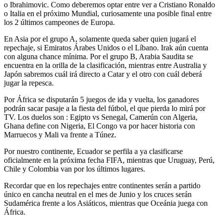
o Ibrahimovic. Como deberemos optar entre ver a Cristiano Ronaldo
o Italia en el próximo Mundial, curiosamente una posible final entre
los 2 últimos campeones de Europa.
En Asia por el grupo A, solamente queda saber quien jugará el
repechaje, si Emiratos Árabes Unidos o el Líbano. Irak aún cuenta
con alguna chance mínima. Por el grupo B, Arabia Saudita se
encuentra en la orilla de la clasificación, mientras entre Australia y
Japón sabremos cuál irá directo a Catar y el otro con cuál deberá
jugar la repesca.
Por África se disputarán 5 juegos de ida y vuelta, los ganadores
podrán sacar pasaje a la fiesta del fútbol, el que pierda lo mirá por
TV. Los duelos son : Egipto vs Senegal, Camerún con Algeria,
Ghana define con Nigeria, El Congo va por hacer historia con
Marruecos y Mali va frente a Túnez.
Por nuestro continente, Ecuador se perfila a ya clasificarse
oficialmente en la próxima fecha FIFA, mientras que Uruguay, Perú,
Chile y Colombia van por los últimos lugares.
Recordar que en los repechajes entre continentes serán a partido
único en cancha neutral en el mes de Junio y los cruces serán
Sudamérica frente a los Asiáticos, mientras que Oceánia juega con
África.