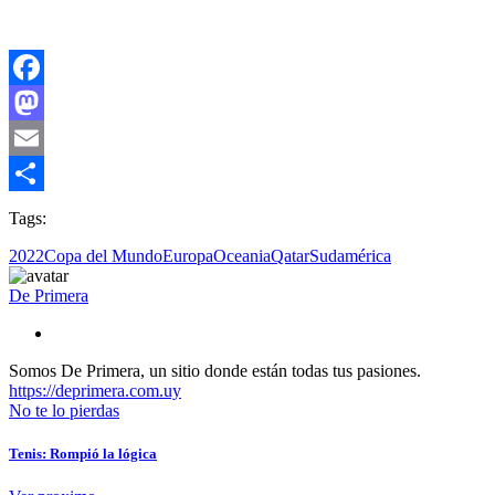
Facebook
Mastodon
Email
Compartir
Tags:
2022
Copa del Mundo
Europa
Oceania
Qatar
Sudamérica
De Primera
Somos De Primera, un sitio donde están todas tus pasiones.
https://deprimera.com.uy
No te lo pierdas
Tenis: Rompió la lógica