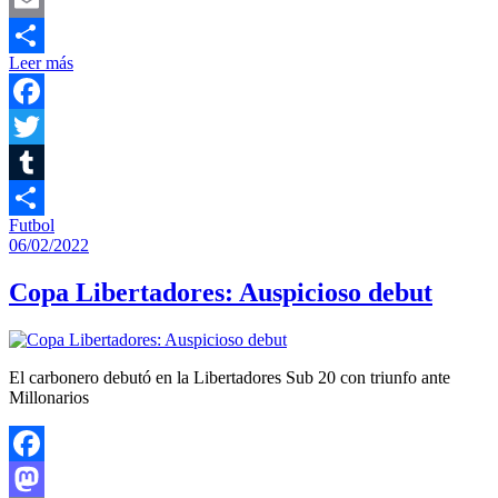
Email
Leer más
Compartir
Facebook
Twitter
Tumblr
Futbol
Compartir
06/02/2022
Copa Libertadores: Auspicioso debut
El carbonero debutó en la Libertadores Sub 20 con triunfo ante
Millonarios
Facebook