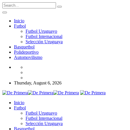
Inicio
Futbol
Futbol Uruguayo
Futbol Internacional
Selección Uruguaya
Basquetbol
Polideportivo
Automovilismo
Thursday, August 6, 2026
Inicio
Futbol
Futbol Uruguayo
Futbol Internacional
Selección Uruguaya
Basquetbol