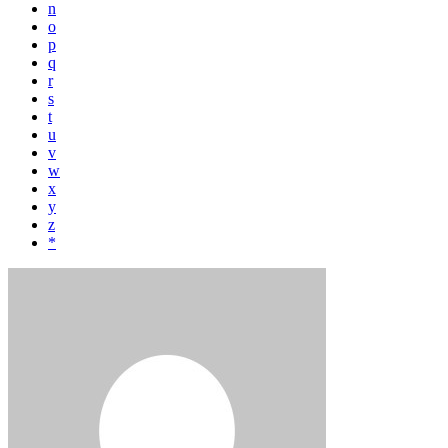
n
o
p
q
r
s
t
u
v
w
x
y
z
*