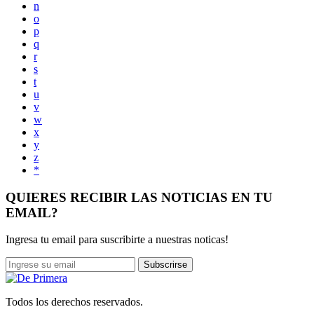
n
o
p
q
r
s
t
u
v
w
x
y
z
*
QUIERES RECIBIR LAS NOTICIAS EN TU
EMAIL?
Ingresa tu email para suscribirte a nuestras noticas!
Subscrirse
Todos los derechos reservados.