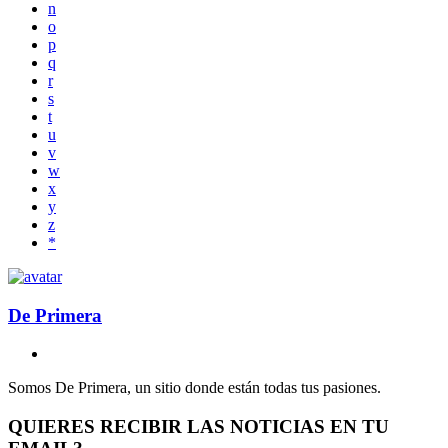
n
o
p
q
r
s
t
u
v
w
x
y
z
*
De Primera
Somos De Primera, un sitio donde están todas tus pasiones.
QUIERES RECIBIR LAS NOTICIAS EN TU