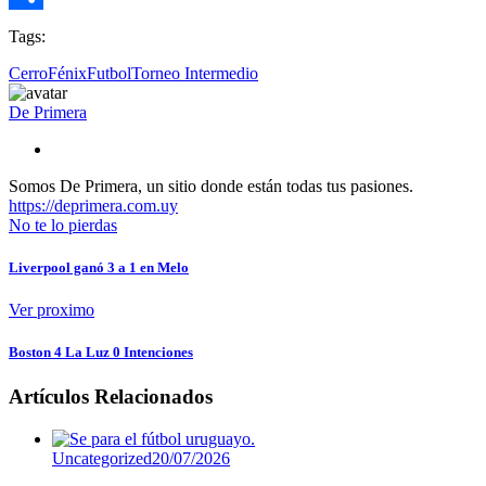
Compartir
Tags:
Cerro
Fénix
Futbol
Torneo Intermedio
De Primera
Somos De Primera, un sitio donde están todas tus pasiones.
https://deprimera.com.uy
No te lo pierdas
Liverpool ganó 3 a 1 en Melo
Ver proximo
Boston 4 La Luz 0 Intenciones
Artículos Relacionados
Uncategorized
20/07/2026