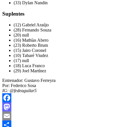
(33) Dylan Nandin
Suplentes
(12) Gabriel Araújo
(28) Fernando Souza
(20) null
(16) Mathías Abero
(23) Roberto Brum
(15) Jairo Coronel
(10) Tabaré Viudez
(17) null
(18) Luca Franco
(29) Joel Martínez
Entrenador: Gustavo Ferreyra
Por: Federico Sosa
IG: @fedeaguilar5
Facebook
Mastodon
Email